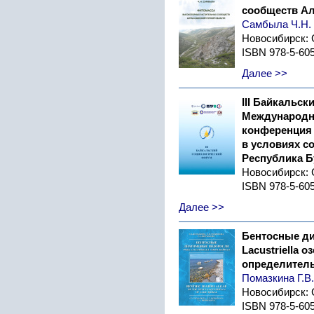
сообществ Ал
Самбыла Ч.Н.
Новосибирск:
ISBN 978-5-60
Далее >>
III Байкальс
Международна
конференция 
в условиях с
Республика Бу
Новосибирск:
ISBN 978-5-60
Далее >>
Бентосные д
Lacustriella о
определител
Помазкина Г.В.
Новосибирск:
ISBN 978-5-60