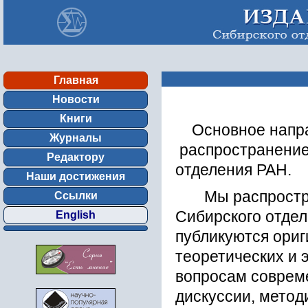
Главная
Новости
Книги
Основное направ
Журналы
распространение
Редактору
отделения РАН.
Наши достижения
Мы распростран
Ссылки
Сибирского отдел
English
публикуются ориг
теоретических и
вопросам совреме
дискуссии, метод