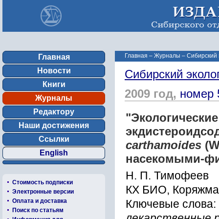
Главная
–
Журналы
–
Сибирский 
Главная
Новости
Сибирский эколо
Книги
2009 год,
номер 
Журналы
Редактору
"Экологически
Наши достижения
экдистероидсо
Ссылки
carthamoides
(Wi
English
насекомыми-фи
Н. П. Тимофеев
Стоимость подписки
КХ БИО, Коряжма,
Электронные версии
Оплата и доставка
Ключевые слова:
Поиск по статьям
лекарственные р