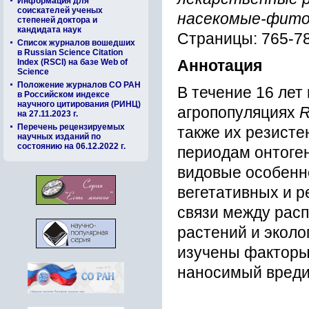
Информация для
соискателей ученых
насекомые-фит
степеней доктора и
кандидата наук
Страницы: 765-7
Список журналов вошедших
в Russian Science Citation
Index (RSCI) на базе Web of
Аннотация
Science
Положение журналов СО РАН
В течение 16 лет
в Российском индексе
научного цитирования (РИНЦ)
агропопуляциях
R
на 27.11.2023 г.
Перечень рецензируемых
также их резист
научных изданий по
состоянию на 06.12.2022 г.
периодам онтоге
видовые особенн
вегетативных и р
связи между рас
растений и экол
изучены факторы
наносимый вреди