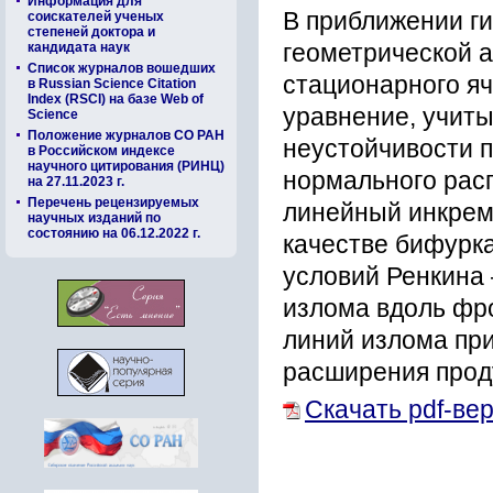
Информация для
В приближении г
соискателей ученых
степеней доктора и
кандидата наук
геометрической 
Список журналов вошедших
стационарного я
в Russian Science Citation
Index (RSCI) на базе Web of
уравнение, учит
Science
Положение журналов СО РАН
неустойчивости 
в Российском индексе
научного цитирования (РИНЦ)
нормального рас
на 27.11.2023 г.
Перечень рецензируемых
линейный инкрем
научных изданий по
состоянию на 06.12.2022 г.
качестве бифурк
условий Ренкина 
излома вдоль фр
линий излома пр
расширения проду
Скачать pdf-ве