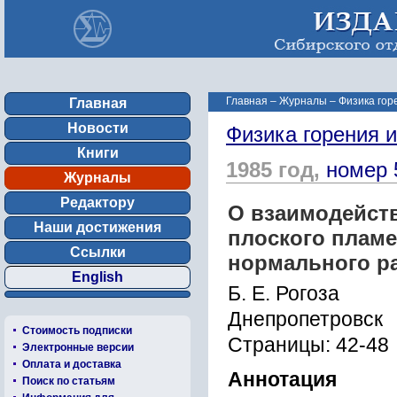
Главная
–
Журналы
–
Физика гор
Главная
Новости
Физика горения 
Книги
1985 год,
номер 
Журналы
Редактору
О взаимодейст
Наши достижения
плоского плам
Ссылки
нормального р
English
Б. Е. Рогоза
Днепропетровск
Стоимость подписки
Страницы: 42-48
Электронные версии
Оплата и доставка
Аннотация
Поиск по статьям