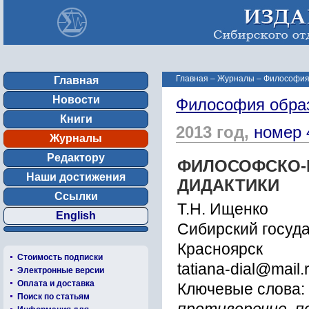
Главная
–
Журналы
–
Философия
Главная
Новости
Философия обра
Книги
2013 год,
номер 
Журналы
Редактору
ФИЛОСОФСКО-
Наши достижения
ДИДАКТИКИ
Ссылки
Т.Н. Ищенко
English
Сибирский госуда
Красноярск
Стоимость подписки
tatiana-dial@mail.
Электронные версии
Оплата и доставка
Ключевые слова:
Поиск по статьям