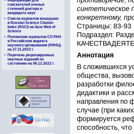
противоречие, п
Информация для
соискателей ученых
синтетическое п
степеней доктора и
кандидата наук
конкретному, пр
Список журналов вошедших
в Russian Science Citation
Страницы: 83-93
Index (RSCI) на базе Web of
Science
Подраздел: Раз
Положение журналов СО РАН
в Российском индексе
КАЧЕСТВАДЕЯТ
научного цитирования (РИНЦ)
на 27.11.2023 г.
Аннотация
Перечень рецензируемых
научных изданий по
состоянию на 06.12.2022 г.
В сложившихся у
общества, вызов
разработки фило
дидактики и расс
направления по 
случае (при каки
формируется реф
способность, что