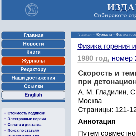
Главная
–
Журналы
–
Физика гор
Главная
Новости
Физика горения 
Книги
1980 год,
номер 
Журналы
Редактору
Скорость и тем
Наши достижения
при детонацио
Ссылки
А. М. Гладилин, С
English
Москва
Страницы: 121-1
Стоимость подписки
Электронные версии
Аннотация
Оплата и доставка
Поиск по статьям
Путем совместно