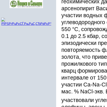
геохимических да
арсенопирит Вас
участии водных 
углеводородного 
550 °С, сопрово
0.1 до 2.5 кбар, с
эпизодически пр
повторяемость ф
золота, что прив
прожилкового тип
кварц формирова
интервале от 150 
участии Ca-Na-C
мас. % NaCl-экв.
участвовали угл