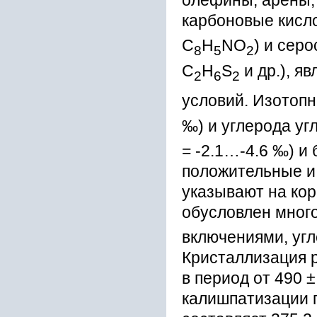
олефины, арены, 
карбоновые кисл
C
H
NO
) и сер
8
5
2
C
H
S
и др.), я
2
6
2
условий. Изотопн
‰) и углерода у
= -2.1…-4.6 ‰) и 
положительные и
указывают на ко
обусловлен мно
включениями, уг
Кристаллизация 
в период от 490 ±
калишпатизации 