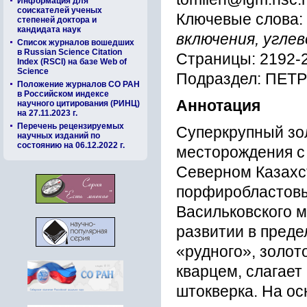
Информация для
соискателей ученых
Ключевые слова:
степеней доктора и
кандидата наук
включения, угле
Список журналов вошедших
в Russian Science Citation
Страницы: 2192-
Index (RSCI) на базе Web of
Science
Подраздел: ПЕ
Положение журналов СО РАН
в Российском индексе
Аннотация
научного цитирования (РИНЦ)
на 27.11.2023 г.
Перечень рецензируемых
Суперкрупный зо
научных изданий по
состоянию на 06.12.2022 г.
месторождения с 
Северном Казахст
порфиробластовы
Васильковского 
развитии в преде
«рудного», золот
кварцем, слагае
штокверка. На ос