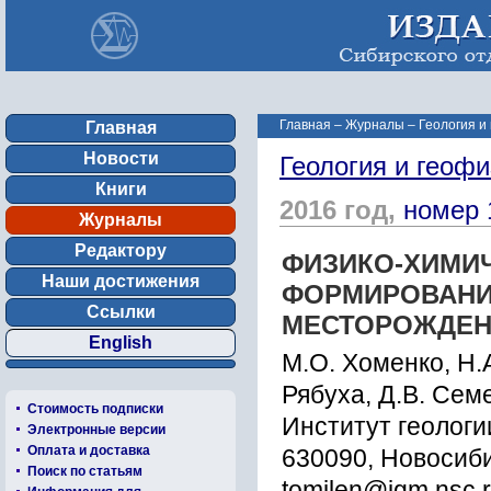
Главная
–
Журналы
–
Геология и
Главная
Новости
Геология и геофи
Книги
2016 год,
номер 
Журналы
Редактору
ФИЗИКО-ХИМИЧ
Наши достижения
ФОРМИРОВАНИ
Ссылки
МЕСТОРОЖДЕН
English
М.О. Хоменко, Н.А
Рябуха, Д.В. Сем
Стоимость подписки
Институт геологи
Электронные версии
Оплата и доставка
630090, Новосиби
Поиск по статьям
tomilen@igm.nsc.