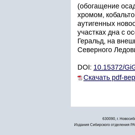
(обогащение осад
хромом, кобальто
аутигенных ново
участках дна с о
Геральд, на внеш
Северного Ледови
DOI:
10.15372/Gi
Скачать pdf-ве
630090, г. Новосиб
Издания Сибирского отделения РАН