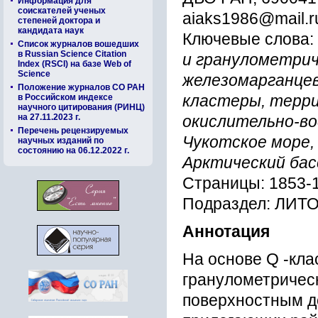
Информация для
соискателей ученых
aiaks1986@mail.r
степеней доктора и
кандидата наук
Ключевые слова:
Список журналов вошедших
в Russian Science Citation
и гранулометрич
Index (RSCI) на базе Web of
Science
железомарганцев
Положение журналов СО РАН
в Российском индексе
кластеры, терри
научного цитирования (РИНЦ)
на 27.11.2023 г.
окислительно-во
Перечень рецензируемых
Чукотское море,
научных изданий по
состоянию на 06.12.2022 г.
Арктический бас
Страницы: 1853-
Подраздел: ЛИ
Аннотация
На основе Q -кла
гранулометрическ
поверхностным д