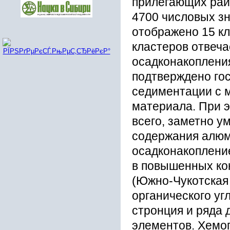
прилегающих рай
4700 числовых з
отображено 15 к
кластеров отвеча
осадконакопления
подтверждено го
седиментации с 
материала. При э
всего, заметно у
содержания алюм
осадконакоплени
в повышенных ко
(Южно-Чукотская 
органического угл
стронция и ряда 
элементов. Хемо