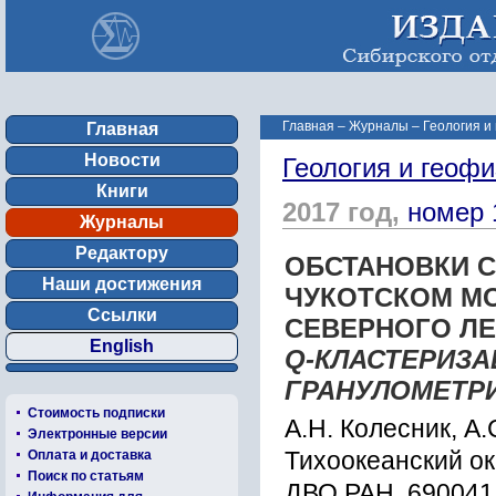
Главная
–
Журналы
–
Геология и
Главная
Новости
Геология и геофи
Книги
2017 год,
номер 
Журналы
Редактору
ОБСТАНОВКИ 
Наши достижения
ЧУКОТСКОМ М
Ссылки
СЕВЕРНОГО ЛЕ
English
Q
-КЛАСТЕРИЗА
ГРАНУЛОМЕТР
Стоимость подписки
А.Н. Колесник, А.
Электронные версии
Оплата и доставка
Тихоокеанский ок
Поиск по статьям
ДВО РАН, 690041,