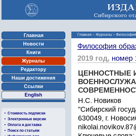
Главная
–
Журналы
–
Философия
Главная
Новости
Философия обра
Книги
2019 год,
номер 
Журналы
Редактору
ЦЕННОСТНЫЕ 
Наши достижения
ВОЕННОСЛУЖАЩ
Ссылки
СОВРЕМЕННОС
English
Н.С. Новиков
"Сибирский госу
Стоимость подписки
630049, г. Новоси
Электронные версии
Оплата и доставка
nikolai.novikov.87
Поиск по статьям
Ключевые слова: