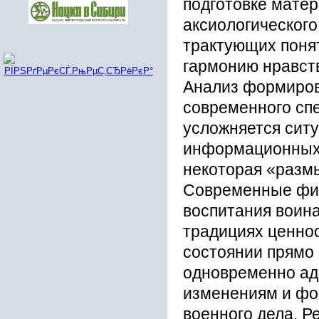
подготовке мате
аксиологическог
трактующих понят
гармонию нравст
Анализ формиров
современного спе
усложняется сит
информационных 
некоторая «разм
Современные фил
воспитания воина
традициях ценно
состоянии прямо 
одновременно ад
изменениям и фо
военного дела. Р