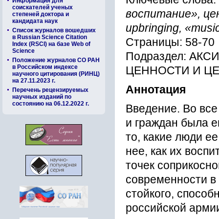
Информация для
соискателей ученых
воспитание», цен
степеней доктора и
кандидата наук
upbringing, «musica
Список журналов вошедших
в Russian Science Citation
Страницы: 58-70
Index (RSCI) на базе Web of
Science
Подраздел: АК
Положение журналов СО РАН
в Российском индексе
ЦЕННОСТИ И Ц
научного цитирования (РИНЦ)
на 27.11.2023 г.
Аннотация
Перечень рецензируемых
научных изданий по
состоянию на 06.12.2022 г.
Введение. Во все
и граждан была е
то, какие люди е
нее, как их восп
точек соприкосно
современности в
стойкого, спосо
российской армии