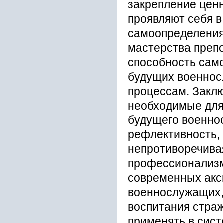
закрепление ценн
проявляют себя 
самоопределения.
мастерства преп
способность сам
будущих военнос
процессам. Закл
необходимые для
будущего военнос
рефлективность, 
непротиворечива
профессионализм
современных акс
военнослужащих,
воспитания страж
применять в сис