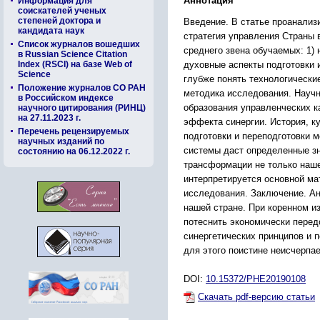
Аннотация
Информация для
соискателей ученых
степеней доктора и
Введение. В статье проанали
кандидата наук
стратегия управления Страны 
Список журналов вошедших
среднего звена обучаемых: 1)
в Russian Science Citation
Index (RSCI) на базе Web of
духовные аспекты подготовки 
Science
глубже понять технологически
Положение журналов СО РАН
методика исследования. Научн
в Российском индексе
образования управленческих к
научного цитирования (РИНЦ)
на 27.11.2023 г.
эффекта синергии. История, к
Перечень рецензируемых
подготовки и переподготовки 
научных изданий по
системы даст определенные з
состоянию на 06.12.2022 г.
трансформации не только наше
интерпретируется основной ма
исследования. Заключение. А
нашей стране. При коренном и
потеснить экономически перед
синергетических принципов и 
для этого поистине неисчерпа
DOI:
10.15372/PHE20190108
Скачать pdf-версию статьи