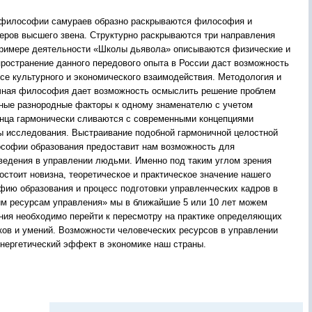
е философии самураев образно раскрываются философия и
еров высшего звена. Структурно раскрываются три направления
а примере деятельности «Школы дьявола» описываются физические и
пространение данного передового опыта в России даст возможность
се культурного и экономического взаимодействия. Методология и
точная философия дает возможность осмыслить решение проблем
нные разнородные факторы к одному знаменателю с учетом
олнца гармонически сливаются с современными концепциями
ты исследования. Выстраивание подобной гармоничной целостной
ософии образования предоставит нам возможность для
ведения в управлении людьми. Именно под таким углом зрения
стоит новизна, теоретическое и практическое значение нашего
ию образования и процесс подготовки управленческих кадров в
ким ресурсам управления» мы в ближайшие 5 или 10 лет можем
ния необходимо перейти к пересмотру на практике определяющих
ыков и умений. Возможности человеческих ресурсов в управлении
инергетический эффект в экономике наш страны.