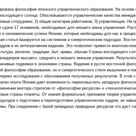
зирована философия японского управленческого образования. На основ
восходящего солнца. Обосновываются управленческие качества менедж
 новые сотрудники; 2) общие категории работников; 3) управляющие. Н
и сдачи 17 экзаменов, необходимых для низшего звена управления. Рас
е и экономические успехи Японии, которые необходимы для нас в процес
ая статья базируется на системном и синергетическом подходах. Вос
адров в их интегративном видении. Это позволяет привести многочисле
ультура, религия, традиции, быт, нравы, обычаи Страны восходящего с
менеджеров высшего, среднего и низшего звеньев управления. Результа
начимые подвижки в экономике страны. Видение в русле восточной фил
й философии образования, но и синергетического стиля мышления и по
териал исследования с обоснованием полученных результатов. В этом со
нализ опыта Японии дает возможность переосмыслить западную философ
зменении вектора стратегии от «философии ресурсов» к «технологичес
овые страны планеты. От знания формальных признаков теории управле
подходов к подготовке и переподготовке управленческих кадров, их нав
емы. При соединении с базой громадных природных ресурсов это даст с