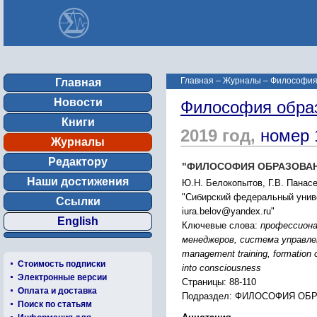
Главная
–
Журналы
–
Философия
Главная
Новости
Философия обра
Книги
2019 год,
номер 
Журналы
Редактору
"ФИЛОСОФИЯ ОБРАЗОВАН
Наши достижения
Ю.Н. Белокопытов, Г.В. Панас
"Сибирский федеральный универ
Ссылки
iura.belov@yandex.ru"
English
Ключевые слова:
профессиона
менеджеров, система управлени
management training, formation 
Стоимость подписки
into consciousness
Электронные версии
Страницы: 88-110
Оплата и доставка
Подраздел: ФИЛОСОФИЯ ОБ
Поиск по статьям