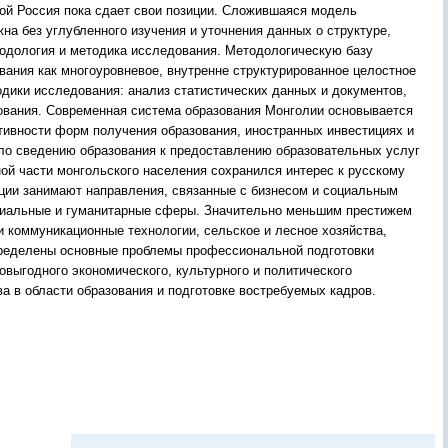
рой Россия пока сдает свои позиции. Сложившаяся модель
на без углубленного изучения и уточнения данных о структуре,
одология и методика исследования. Методологическую базу
ания как многоуровневое, внутренне структурированное целостное
дики исследования: анализ статистических данных и документов,
дования. Современная система образования Монголии основывается
ативности форм получения образования, иностранных инвестициях и
ло сведению образования к предоставлению образовательных услуг
ой части монгольского населения сохранился интерес к русскому
иции занимают направления, связанные с бизнесом и социальным
социальные и гуманитарные сферы. Значительно меньшим престижем
и коммуникационные технологии, сельское и лесное хозяйства,
Определены основные проблемы профессиональной подготовки
овыгодного экономического, культурного и политического
 в области образования и подготовке востребуемых кадров.