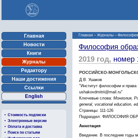
Главная
–
Журналы
–
Философия
Главная
Новости
Философия обра
Книги
2019 год,
номер 
Журналы
Редактору
РОССИЙСКО-МОНГОЛЬСКОЕ
Наши достижения
Д.В. Ушаков
"Институт философии и права С
Ссылки
ushakovdmitrii@mail.ru"
English
Ключевые слова:
Монголия, Ро
general, vocational education, e
Страницы: 111-126
Стоимость подписки
Подраздел: ФИЛОСОФИЯ ОБ
Электронные версии
Аннотация
Оплата и доставка
Поиск по статьям
Введение. В последние годы м