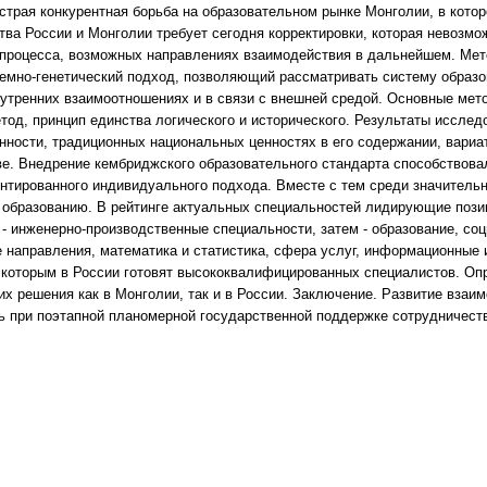
страя конкурентная борьба на образовательном рынке Монголии, в кото
ва России и Монголии требует сегодня корректировки, которая невозмож
 процесса, возможных направлениях взаимодействия в дальнейшем. Мет
емно-генетический подход, позволяющий рассматривать систему образов
утренних взаимоотношениях и в связи с внешней средой. Основные мето
тод, принцип единства логического и исторического. Результаты иссле
енности, традиционных национальных ценностях в его содержании, вари
е. Внедрение кембриджского образовательного стандарта способствова
нтированного индивидуального подхода. Вместе с тем среди значительн
у образованию. В рейтинге актуальных специальностей лидирующие поз
 - инженерно-производственные специальности, затем - образование, 
 направления, математика и статистика, сфера услуг, информационные 
о которым в России готовят высококвалифицированных специалистов. 
х решения как в Монголии, так и в России. Заключение. Развитие взаим
 при поэтапной планомерной государственной поддержке сотрудничества