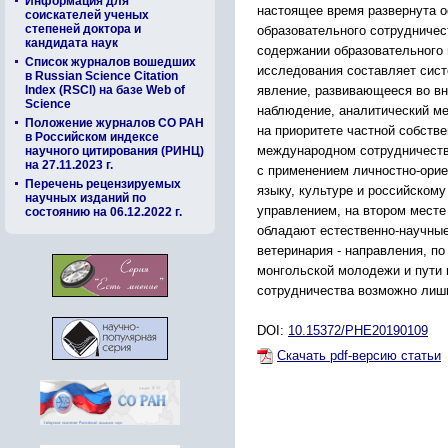
Информация для
настоящее время развернута о
соискателей ученых
степеней доктора и
образовательного сотрудничест
кандидата наук
содержании образовательного
Список журналов вошедших
исследования составляет сист
в Russian Science Citation
Index (RSCI) на базе Web of
явление, развивающееся во вн
Science
наблюдение, аналитический ме
Положение журналов СО РАН
на приоритете частной собств
в Российском индексе
международном сотрудничеств
научного цитирования (РИНЦ)
на 27.11.2023 г.
с применением личностно-орие
Перечень рецензируемых
языку, культуре и российском
научных изданий по
управлением, на втором месте
состоянию на 06.12.2022 г.
обладают естественно-научные
ветеринария - направления, п
монгольской молодежи и пути и
сотрудничества возможно лишь
DOI:
10.15372/PHE20190109
Скачать pdf-версию статьи