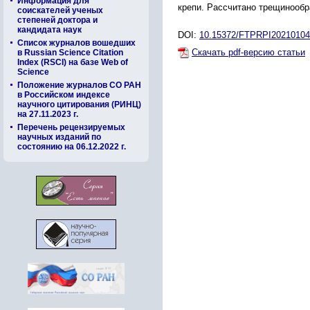
Информация для
крепи. Рассчитано трещинообр
соискателей ученых
степеней доктора и
кандидата наук
DOI:
10.15372/FTPRPI20210104
Список журналов вошедших
Скачать pdf-версию статьи
в Russian Science Citation
Index (RSCI) на базе Web of
Science
Положение журналов СО РАН
в Российском индексе
научного цитирования (РИНЦ)
на 27.11.2023 г.
Перечень рецензируемых
научных изданий по
состоянию на 06.12.2022 г.