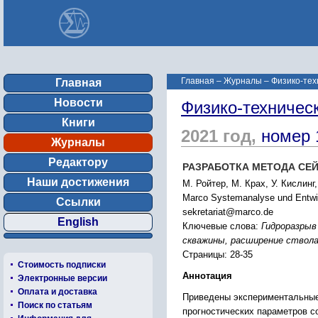
Главная
–
Журналы
–
Физико-тех
Главная
Новости
Физико-техничес
Книги
2021 год,
номер 
Журналы
Редактору
РАЗРАБОТКА МЕТОДА СЕ
Наши достижения
М. Ройтер, М. Крах, У. Кислинг
Marco Systemanalyse und Entwic
Ссылки
sekretariat@marco.de
English
Ключевые слова:
Гидроразрыв
скважины, расширение ствол
Страницы: 28-35
Стоимость подписки
Аннотация
Электронные версии
Оплата и доставка
Приведены экспериментальные 
Поиск по статьям
прогностических параметров с