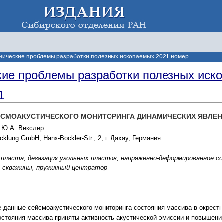
нические проблемы разработки полезных ископаемых 2021 номер ...
кие проблемы разработки полезных иск
1
ЙСМОАКУСТИЧЕСКОГО МОНИТОРИНГА ДИНАМИЧЕСКИХ ЯВЛЕН
, Ю.А. Векслер
klung GmbH, Hans-Bockler-Str., 2, г. Дахау, Германия
 пласта, дегазация угольных пластов, напряженно-деформированное 
а скважины, пружинный центратор
данные сейсмоакустического мониторинга состояния массива в окрестно
остояния массива приняты активность акустической эмиссии и повышен