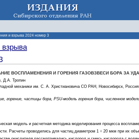
ения и взрыва 2024 номер 3
и взрыва
3
НИЕ ВОСПЛАМЕНЕНИЯ И ГОРЕНИЯ ГАЗОВЗВЕСИ БОРА ЗА У
, Д.А. Тропин
кладной механики им. С. А. Христиановича СО РАН, Новосибирск, Россия
ие, горение, частицы бора, PSU-модель горения бора, численное модел
еская модель и расчетная методика моделирования процесса воспламен
сти. Расчеты проводились для частиц диаметром 1 ÷ 20 мкм при их об
естве окислителя рассматривались кислород и смесь кислорода с водян