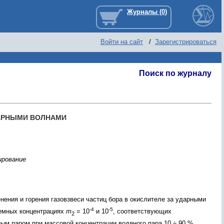
Войти на сайт
/
Зарегистрироваться
Поиск по журналу
ДАРНЫМИ ВОЛНАМИ
ирование
ения и горения газовзвеси частиц бора в окислителе за ударными
-4
-5
ъемных концентрациях
m
= 10
и 10
, соответствующих
2
ым паром при массовой концентрации водяного пара 10 ÷ 90 %.