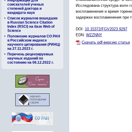
Информация для
соискателей ученых
Исследована структура волн г
степеней доктора и
воспламенения и время горени
кандидата наук
задержки воспламенения при т
Список журналов вошедших
в Russian Science Citation
Index (RSCI) на базе Web of
DOI:
10.15372/FGV2023.9297
Science
EDN:
WZZNNY
Положение журналов СО РАН
в Российском индексе
Скачать pdf-версию статьи
научного цитирования (РИНЦ)
на 27.11.2023 г.
Перечень рецензируемых
научных изданий по
состоянию на 06.12.2022 г.