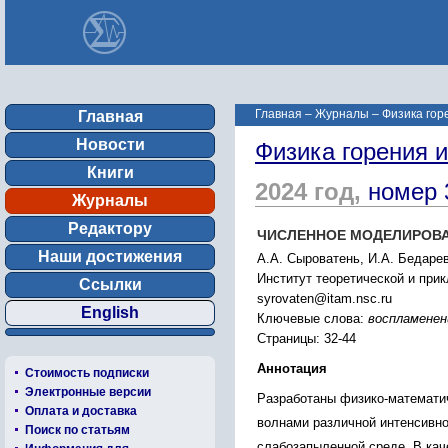
Главная
–
Журналы
–
Физика гор
Главная
Новости
Физика горения 
Книги
2024 год,
номер 
Журналы
Редактору
ЧИСЛЕННОЕ МОДЕЛИРОВА
Наши достижения
А.А. Сыроватень, И.А. Бедарев
Институт теоретической и при
Ссылки
syrovaten@itam.nsc.ru
English
Ключевые слова:
воспламенен
Страницы: 32-44
Аннотация
Стоимость подписки
Электронные версии
Разработаны физико-математич
Оплата и доставка
волнами различной интенсивно
Поиск по статьям
слабозапыленной среде. В кач