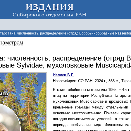
тарстана: численность, распределение (отряд Воробьинообразные Passeriforme
араметрам
а: численность, распределение (отряд 
вые Sylvidae, мухоловковые Muscicapid
Ивлиев В.Г.
Новосибирск: СО РАН
,
2024 г.
,
363 с.
,
Тира
В книге обобщены материалы 1965–2015 гг
птиц на территории Республики Татарста
мухоловковых Muscicapidae и дроздовых T
временные границы между отдельными 
основных местообитаниях. Показан хара
погодно-климатических условий, а также
периода пребывания вида. Изложены мат
циркуляции вируса клещевого энцефалита.