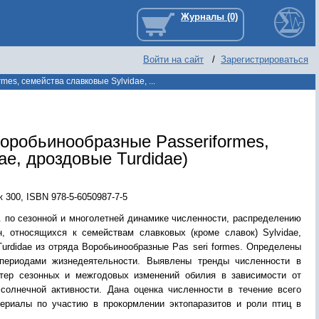
Войти на сайт
/
Зарегистрироваться
s, семейства славковые Sylvidae, ...
Воробьинообразные Passeriformes,
ae, дроздовые Turdidae)
ж 300
,
ISBN 978-5-6050987-7-5
. по сезонной и многолетней динамике численности, распределению
н, относящихся к семействам славковых (кроме славок) Sylvidae,
urdidae из отряда Воробьинообразные Pas seri formes. Определены
периодами жизнедеятельности. Выявлены тренды численности в
ктер сезонных и межгодовых изменений обилия в зависимости от
 солнечной активности. Дана оценка численности в течение всего
ериалы по участию в прокормлении эктопаразитов и роли птиц в