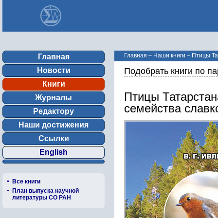
Главная
–
Наши книги
–
Птицы Та
Главная
Новости
Подобрать книги по п
Книги
Птицы Татарстан
Журналы
семейства славко
Редактору
Наши достижения
Ссылки
English
Все книги
План выпуска научной
литературы СО РАН