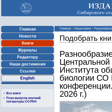
Главная
–
Наши книги
–
Разнообрази
Главная
общей и экспериментальной ...
Новости
Подобрать кни
Книги
Журналы
Разнообразие
Редактору
Центральной 
Наши достижения
Института об
Ссылки
биологии СО
English
конференции.
2026 г.)
Все книги
План выпуска научной
литературы СО РАН