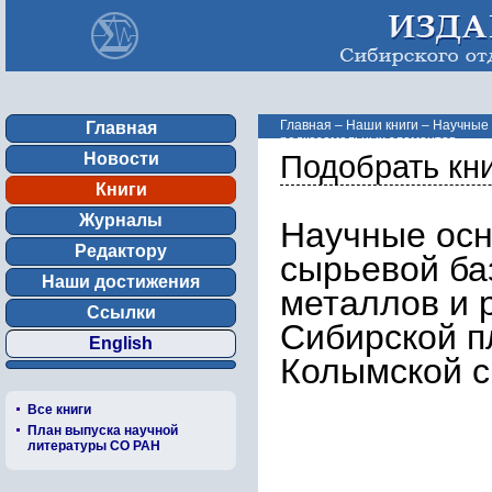
Главная
–
Наши книги
–
Научные 
Главная
редкоземельных элементов ...
Новости
Подобрать кн
Книги
Журналы
Научные осн
Редактору
сырьевой ба
Наши достижения
металлов и 
Ссылки
Сибирской п
English
Колымской с
Все книги
План выпуска научной
литературы СО РАН