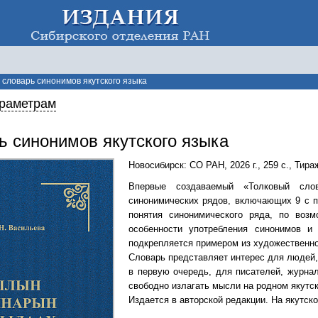
 словарь синонимов якутского языка
араметрам
ь синонимов якутского языка
Новосибирск: СО РАН
,
2026 г.
,
259 с.
,
Тира
Впервые создаваемый «Толковый сло
синонимических рядов, включающих 9 с п
понятия синонимического ряда, по возм
особенности употребления синонимов и 
подкрепляется примером из художественно
Словарь представляет интерес для людей, 
в первую очередь, для писателей, журнал
свободно излагать мысли на родном якутск
Издается в авторской редакции. На якутско