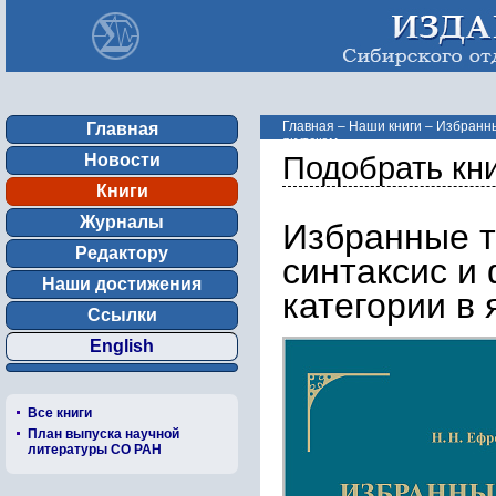
Главная
–
Наши книги
–
Избранны
Главная
якутском ...
Новости
Подобрать кн
Книги
Журналы
Избранные т
Редактору
синтаксис и
Наши достижения
категории в 
Ссылки
English
Все книги
План выпуска научной
литературы СО РАН