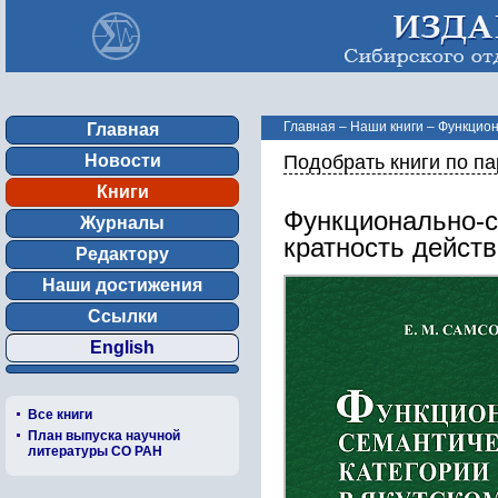
Главная
–
Наши книги
–
Функциона
Главная
Новости
Подобрать книги по п
Книги
Функционально-с
Журналы
кратность дейст
Редактору
Наши достижения
Ссылки
English
Все книги
План выпуска научной
литературы СО РАН