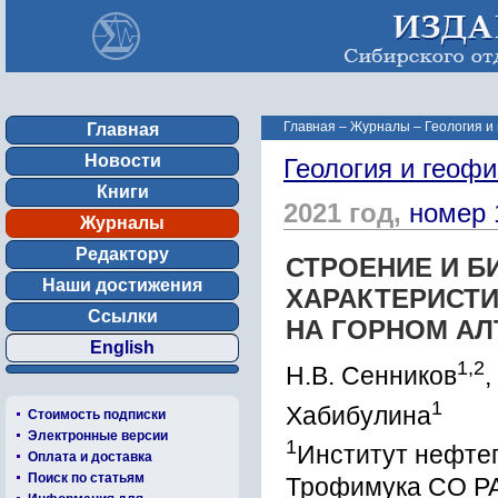
Главная
–
Журналы
–
Геология и
Главная
Новости
Геология и геофи
Книги
2021 год,
номер 
Журналы
Редактору
СТРОЕНИЕ И Б
Наши достижения
ХАРАКТЕРИСТИ
Ссылки
НА ГОРНОМ АЛ
English
1,2
Н.В. Сенников
,
1
Хабибулина
Стоимость подписки
Электронные версии
1
Институт нефтег
Оплата и доставка
Поиск по статьям
Трофимука СО РА