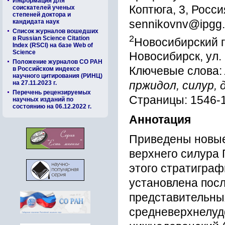
Информация для
Коптюга, 3, Росси
соискателей ученых
степеней доктора и
sennikovnv@ipgg.
кандидата наук
Список журналов вошедших
2
в Russian Science Citation
Новосибирский г
Index (RSCI) на базе Web of
Science
Новосибирск, ул.
Положение журналов СО РАН
Ключевые слова:
в Российском индексе
научного цитирования (РИНЦ)
на 27.11.2023 г.
пржидол, силур, 
Перечень рецензируемых
Страницы: 1546-
научных изданий по
состоянию на 06.12.2022 г.
Аннотация
Приведены новые
верхнего силура 
этого стратиграф
установлена пос
представительных
средневерхнелуд