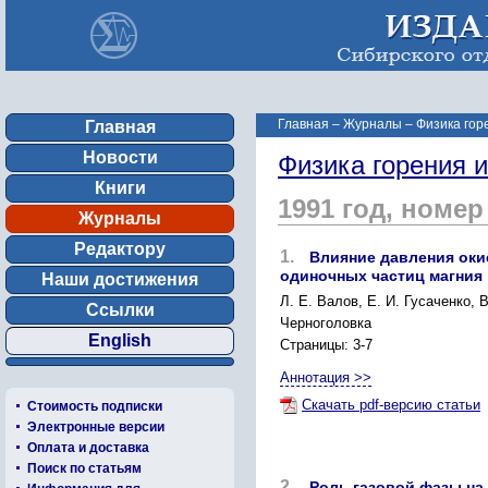
Главная
–
Журналы
–
Физика гор
Главная
Новости
Физика горения 
Книги
1991 год, номер
Журналы
Редактору
1.
Влияние давления оки
одиночных частиц магния
Наши достижения
Л. Е. Валов, Е. И. Гусаченко, 
Ссылки
Черноголовка
English
Страницы: 3-7
Аннотация >>
Скачать pdf-версию статьи
Стоимость подписки
Электронные версии
Оплата и доставка
Поиск по статьям
2.
Роль газовой фазы на