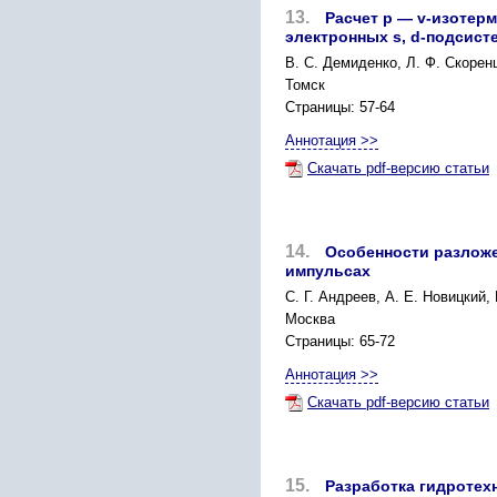
13.
Расчет
р
—
v
-изотерм
электронных
s
,
d
-подсист
В. С. Демиденко, Л. Ф. Скорен
Томск
Страницы: 57-64
Аннотация >>
Скачать pdf-версию статьи
14.
Особенности разложе
импульсах
С. Г. Андреев, А. Е. Новицкий,
Москва
Страницы: 65-72
Аннотация >>
Скачать pdf-версию статьи
15.
Разработка гидротех