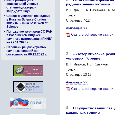
Информация для
соискателей ученых
радиационным потоком
степеней доктора и
И. Г. Дик, Е. А. Саженова, А. 
кандидата наук
Томск
Список журналов вошедших
в Russian Science Citation
Страницы: 7-12
Index (RSCI) на базе Web of
Science
Аннотация >>
Положение журналов СО РАН
Скачать pdf-версию статьи
в Российском индексе
научного цитирования (РИНЦ)
на 27.11.2023 г.
Перечень рецензируемых
научных изданий по
3.
Экзотермические реак
состоянию на 06.12.2022 г.
условиях. Горение
В. Г. Иванов, Г. Л. Савинов
Томск
Страницы: 13-18
Аннотация >>
Скачать pdf-версию статьи
4.
О существовании ста
канальных топлив