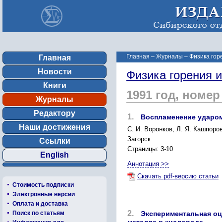
Главная
–
Журналы
–
Физика гор
Главная
Новости
Физика горения 
Книги
1991 год, номер
Журналы
Редактору
1.
Воспламенение ударом
Наши достижения
С. И. Воронков, Л. Я. Кашпоро
Загорск
Ссылки
Страницы: 3-10
English
Аннотация >>
Скачать pdf-версию статьи
Стоимость подписки
Электронные версии
Оплата и доставка
2.
Поиск по статьям
Экспериментальная оц