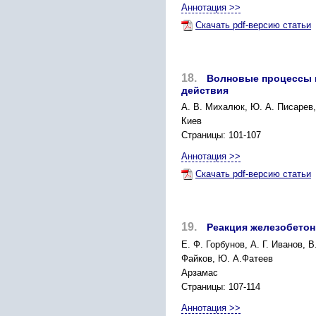
Аннотация >>
Скачать pdf-версию статьи
18.
Волновые процессы в
действия
А. В. Михалюк, Ю. А. Писарев,
Киев
Страницы: 101-107
Аннотация >>
Скачать pdf-версию статьи
19.
Реакция железобетон
Е. Ф. Горбунов, А. Г. Иванов, 
Файков, Ю. А.Фатеев
Арзамас
Страницы: 107-114
Аннотация >>