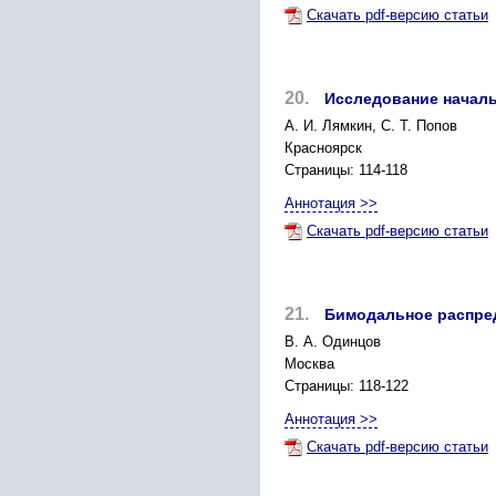
Скачать pdf-версию статьи
20.
Исследование началь
А. И. Лямкин, С. Т. Попов
Красноярск
Страницы: 114-118
Аннотация >>
Скачать pdf-версию статьи
21.
Бимодальное распре
В. А. Одинцов
Москва
Страницы: 118-122
Аннотация >>
Скачать pdf-версию статьи