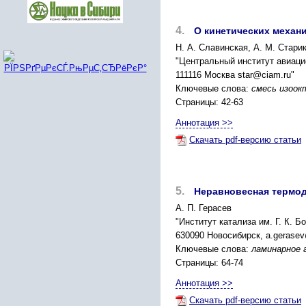
4.
О кинетических механ
Н. А. Славинская, А. М. Стари
"Центральный институт авиаци
111116 Москва star@ciam.ru"
Ключевые слова:
смесь изоок
Страницы: 42-63
Аннотация >>
Скачать pdf-версию статьи
5.
Неравновесная термод
А. П. Герасев
"Институт катализа им. Г. К. 
630090 Новосибирск, a.gerasev
Ключевые слова:
ламинарное 
Страницы: 64-74
Аннотация >>
Скачать pdf-версию статьи