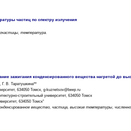
ратуры частиц по спектру излучения
ночастицы, температура.
ние зажигания конденсированного вещества нагретой до выс
, Г. В. Таратушкина**
ерситет, 634050 Томск, g-kuznetsov@beep.ru
итектурно-строительный университет, 634050 Томск
верситет, 634050 Томск"
конденсированное вещество, частица, высокие температуры, численно