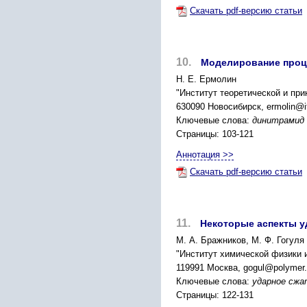
Скачать pdf-версию статьи
10.
Моделирование проце
Н. Е. Ермолин
"Институт теоретической и пр
630090 Новосибирск, ermolin@i
Ключевые слова:
динитрамид 
Страницы: 103-121
Аннотация >>
Скачать pdf-версию статьи
11.
Некоторые аспекты у
М. А. Бражников, М. Ф. Гогуля
"Институт химической физики 
119991 Москва, gogul@polymer.c
Ключевые слова:
ударное сжа
Страницы: 122-131