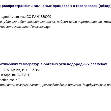
 распространении волновых процессов в газовзвесях (обзор
кладной механики СО РАН, 630090
и, ударные и детонационные волны, подъем пыли,перемешивание, меха
чивость Кельвина- Гельмгольца.
атических температур в богатых углеводородных пламенах
, В. А. Бунев, В. С. Бабкин
и и горения СО РАН,
etics.nsc.ru"
тичность газовых пламен, углеводородные пламена, диффузионные пр