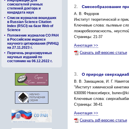
Информация для
соискателей ученых
2.
Смесеобразование при
степеней доктора и
кандидата наук
А. В. Федоров
Список журналов вошедших
Институт теоретической и при
в Russian Science Citation
Ключевые слова:
пылевые сло
Index (RSCI) на базе Web of
Science
пожаробезопасность, неустой
Положение журналов СО РАН
Страницы: 21-37
в Российском индексе
научного цитирования (РИНЦ)
Аннотация >>
на 27.11.2023 г.
Скачать pdf-версию статьи
Перечень рецензируемых
научных изданий по
состоянию на 06.12.2022 г.
3.
О природе сверхадиаб
В. В. Замащиков, И. Г. Намятов
"Институт химической кинетик
630090 Новосибирск, bunev@kin
Ключевые слова:
сверхадиаба
Страницы: 38-41
Аннотация >>
Скачать pdf-версию статьи