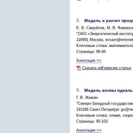
8.
Модель и расчет проц
Е. В. Самуйлов, М. В. Фаминск
"ОАО «Энергетический институ
119991 Москва, evsam@eninnet
Ключевые слова:
математичес
Страницы: 86-94
Аннотация >>
Скачать pdf-версию статьи
9.
Модель волны идеальн
Г. В. Жижин
"Северо-Западный государстве
191186 Санкт-Петербург gv@nwp
Ключевые слова:
пламя, скор
Страницы: 95-102
Аннотация >>