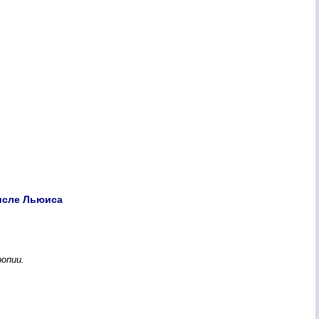
исле Льюиса
опии.