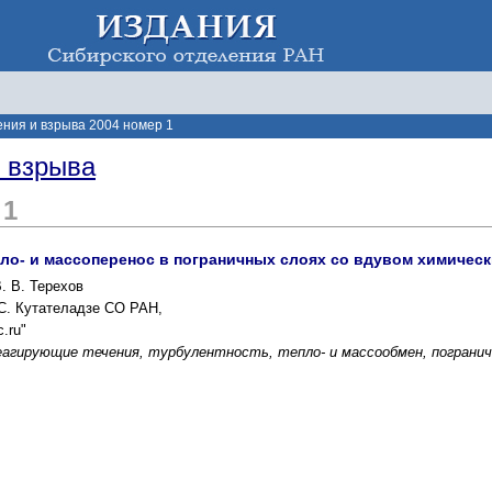
ения и взрыва 2004 номер 1
и взрыва
 1
епло- и массоперенос в пограничных слоях со вдувом химичес
В. В. Терехов
 С. Кутателадзе СО РАН,
.ru"
еагирующие течения, турбулентность, тепло- и массообмен, погранич