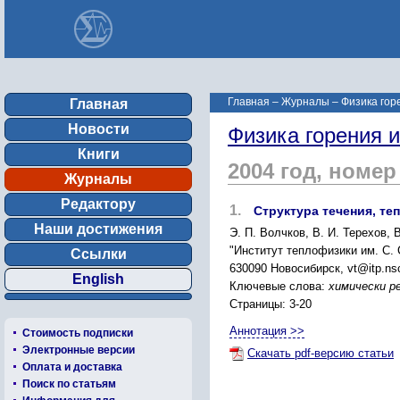
Главная
–
Журналы
–
Физика гор
Главная
Новости
Физика горения 
Книги
2004 год, номер
Журналы
Редактору
1.
Структура течения, т
Наши достижения
Э. П. Волчков, В. И. Терехов, 
"Институт теплофизики им. С.
Ссылки
630090 Новосибирск, vt@itp.nsc
English
Ключевые слова:
химически р
Страницы: 3-20
Аннотация >>
Стоимость подписки
Электронные версии
Скачать pdf-версию статьи
Оплата и доставка
Поиск по статьям