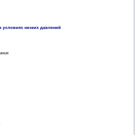
 условиях низких давлений
ание.
.