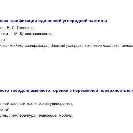
есса газификации одиночной углеродной частицы
ая, Е. С. Головина
т им. Г. М. Кржижановского»,
.ru"
кая модель, газификация, диоксид углерода, коксовые частицы, акт
ого твердопламенного горения с переменной поверхностью 
нный заочный технический университет,
i.ru"
ость, температура, плавление, модель.