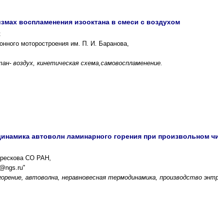
измах воспламенения изооктана в смеси с воздухом
к
онного моторостроения им. П. И. Баранова,
тан- воздух, кинетическая схема,самовоспламенение.
инамика автоволн ламинарного горения при произвольном ч
Борескова СО РАН,
@ngs.ru"
горение, автоволна, неравновесная термодинамика, производство энтр