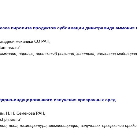
сса пиролиза продуктов сублимации динитрамида аммония в
икладной механики СО РАН,
tam.nsc.ru"
аммония, пиролиз, проточный реактор, кинетика, численное моделиров
дарно-индуцированного излучения прозрачных сред
им. Н. Н. Семенова РАН,
hph.ras.ru"
тие, вода, температура, люминесценция, излучение, прозрачные среды