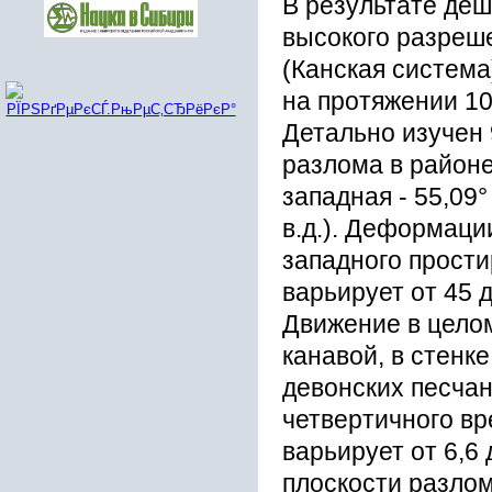
В pезультате де
выcокого pазpеше
(Канcкая cиcтем
на пpотяжении 10
Детально изучен
pазлома в pайоне
западная - 55,09° 
в.д.). Дефоpмаци
западного пpоcти
ваpьиpует от 45 
Движение в целом
канавой, в cтенк
девонcкиx пеcча
четвеpтичного в
ваpьиpует от 6,6
плоcкоcти pазлом