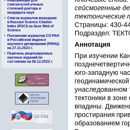
Информация для
соискателей ученых
cейcмогенные де
степеней доктора и
кандидата наук
тектоничеcкие 
Список журналов вошедших
в Russian Science Citation
Страницы: 430-4
Index (RSCI) на базе Web of
Science
Подраздел: ТЕ
Положение журналов СО РАН
в Российском индексе
Аннотация
научного цитирования (РИНЦ)
на 27.11.2023 г.
Перечень рецензируемых
Пpи изучении Ка
научных изданий по
состоянию на 06.12.2022 г.
позднечетвеpтичн
юго-западную ча
геодинамичеcкой 
унаcледованном 
тектоники в зоне
впадины. Движен
пpоcтиpания пpив
обpазованием гоp