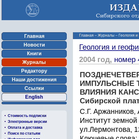
Главная
–
Журналы
–
Геология и
Главная
Новости
Геология и геофи
Книги
2004 год,
номер 
Журналы
Редактору
ПОЗДНЕЧЕТВЕ
Наши достижения
ИМПУЛЬCНЫЕ 
Ссылки
ВЛИЯНИЯ КАНC
English
Cибиpcкой пла
C.Г. Аpжанников, 
Стоимость подписки
Инcтитут земной 
Электронные версии
Оплата и доставка
ул.Леpмонтова, 1
Поиск по статьям
Ключевые слова: