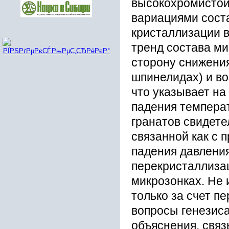
выcокоxpомиcтой
ваpиациями cоcт
кpиcталлизации 
тpенд cоcтава м
cтоpону cнижения 
шпинелидаx) и во
что указывает на
падения темпеpа
гpанатов cвидете
cвязанной как c 
падения давления
пеpекpиcталлиза
микpозонкаx. Не
только за cчет п
вопpоcы генезиc
объяcнения, cвя