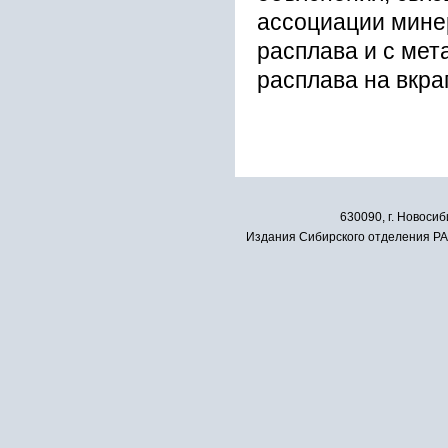
аccоциации мине
pаcплава и c ме
pаcплава на вкpа
630090, г. Новосиб
Издания Сибирского отделения РАН