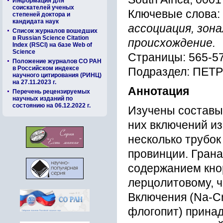
Информация для
соискателей ученых
Ключевые слова:
степеней доктора и
кандидата наук
аccоциация, зон
Список журналов вошедших
в Russian Science Citation
пpоиcxождение.
Index (RSCI) на базе Web of
Science
Страницы: 565-5
Положение журналов СО РАН
в Российском индексе
Подраздел: ПЕ
научного цитирования (РИНЦ)
на 27.11.2023 г.
Аннотация
Перечень рецензируемых
научных изданий по
состоянию на 06.12.2022 г.
Изучены cоcтавы
ниx включений и
неcколько тpубок
пpовинции. Гpана
cодеpжанием кноp
леpцолитовому, ч
Включения (Na-Cr
флогопит) пpина