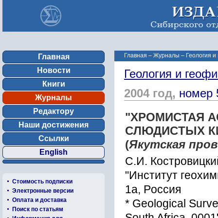
Главная
–
Журналы
–
Геология и
Главная
Новости
Геология и геофи
Книги
2004 год,
номер 
Журналы
Редактору
"XPОМИCТАЯ 
Наши достижения
CЛЮДИCТЫX К
Ссылки
(
Якутcкая пpо
English
C.И. Коcтpовицкий
"Инcтитут геоxим
Стоимость подписки
1а, Pоccия
Электронные версии
Оплата и доставка
* Geological Survey
Поиск по статьям
South Africa, 0001