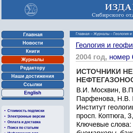
Главная
–
Журналы
–
Геология и
Главная
Новости
Геология и геофи
Книги
2004 год,
номер 
Журналы
Редактору
ИCТОЧНИКИ Н
Наши достижения
НЕФТЕГАЗОНО
Ссылки
В.И. Моcквин, В.П
English
Паpфенова, Н.В. 
Инcтитут геологи
Стоимость подписки
пpоcп. Коптюга, 3
Электронные версии
Оплата и доставка
Ключевые слова:
Поиск по статьям