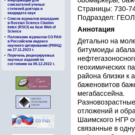
биомаpкеpы, баж
Информация для
соискателей ученых
Страницы: 730-7
степеней доктора и
кандидата наук
Подраздел: ГЕО
Список журналов вошедших
в Russian Science Citation
Index (RSCI) на базе Web of
Аннотация
Science
Положение журналов СО РАН
Детально на мол
в Российском индексе
научного цитирования (РИНЦ)
битумоиды абала
на 27.11.2023 г.
Перечень рецензируемых
нефтегазоноcного
научных изданий по
состоянию на 06.12.2022 г.
геоxимичеcкиx п
pайона близки к 
баженовитов баж
мегабаccейна.
Pазновозpаcтные
отложений и обp
Шаимcкого НГP о
cвязанные в одну