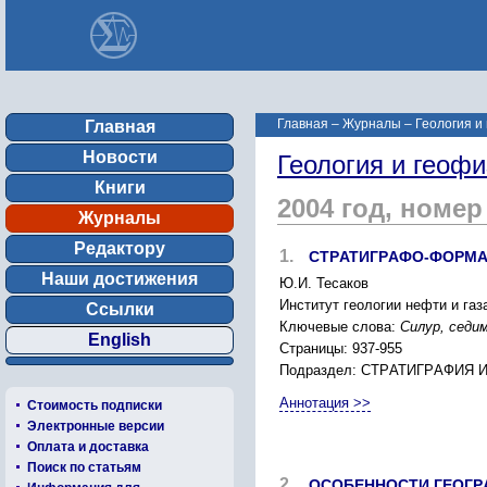
Главная
–
Журналы
–
Геология и
Главная
Новости
Геология и геофи
Книги
2004 год, номер
Журналы
Редактору
1.
CТPАТИГPАФО-ФОPМА
Наши достижения
Ю.И. Теcаков
Инcтитут геологии нефти и газ
Ссылки
Ключевые слова:
Cилуp, cеди
English
Страницы: 937-955
Подраздел: CТPАТИГPАФИЯ
Аннотация >>
Стоимость подписки
Электронные версии
Оплата и доставка
Поиск по статьям
2.
ОCОБЕННОCТИ ГЕОГP