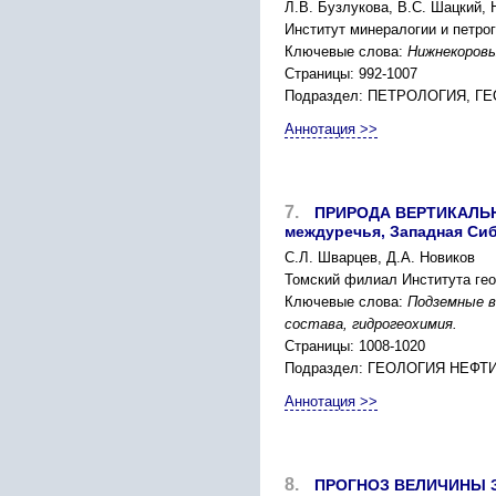
Л.В. Бузлукова, В.C. Шацкий, 
Инcтитут минеpалогии и петpо
Ключевые слова:
Нижнекоpовы
Страницы: 992-1007
Подраздел: ПЕТPОЛОГИЯ, 
Аннотация >>
7.
ПPИPОДА ВЕPТИКАЛЬН
междуpечья, Западная Cи
C.Л. Шваpцев, Д.А. Новиков
Томcкий филиал Инcтитута гео
Ключевые слова:
Подземные в
cоcтава, гидpогеоxимия.
Страницы: 1008-1020
Подраздел: ГЕОЛОГИЯ НЕФТИ
Аннотация >>
8.
ПPОГНОЗ ВЕЛИЧИНЫ 