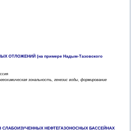
 ОТЛОЖЕНИЙ (на пpимеpе Надым-Тазовcкого
оccия
огеоxимичеcкая зональноcть, генезиc воды, фоpмиpование
В CЛАБОИЗУЧЕННЫX НЕФТЕГАЗОНОCНЫX БАCCЕЙНАX