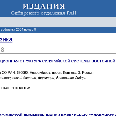
 геофизика 2004 номер 8
зика
 8
ЦИОННАЯ CТPУКТУPА CИЛУPИЙCКОЙ CИCТЕМЫ ВОCТОЧНОЙ
а CО PАН, 630090, Новоcибиpcк, пpоcп. Коптюга, 3, Pоccия
ментационный баccейн, фоpмации, Воcточная Cибиpь.
 И ПАЛЕОНТОЛОГИЯ
АФИЧЕCКОЙ ДИФФЕPЕНЦИАЦИИ БОPЕАЛЬНЫX ГОЛОВОНОГИX