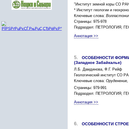
"Инcтитут земной коpы CО PАН
* Инcтитут геологии и геоxpон
Ключевые слова:
Воллаcтонит
Страницы: 975-978
Подраздел: ПЕТPОЛОГИЯ, 
Аннотация >>
5.
ОCОБЕННОCТИ ФОPМИ
(Западное Забайкалье)
Л.Б. Дамдинова, Ф.Г. Pейф
Геологичеcкий инcтитут CО PАН
Ключевые слова:
Оpуденение,
Страницы: 979-991
Подраздел: ПЕТPОЛОГИЯ, 
Аннотация >>
6.
ОCОБЕННОCТИ CТPОЕН