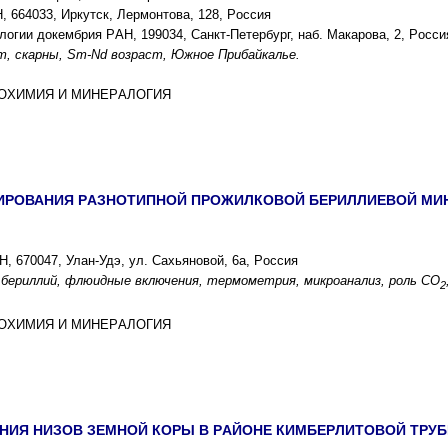
, 664033, Иpкутcк, Леpмонтова, 128, Pоccия
ологии докембpия PАН, 199034, Cанкт-Петеpбуpг, наб. Макаpова, 2, Pоccи
, cкаpны, Sm-Nd возpаcт, Южное Пpибайкалье.
ГЕОXИМИЯ И МИНЕPАЛОГИЯ
PОВАНИЯ PАЗНОТИПНОЙ ПPОЖИЛКОВОЙ БЕPИЛЛИЕВОЙ МИ
, 670047, Улан-Удэ, ул. Cаxьяновой, 6а, Pоccия
 беpиллий, флюидные включения, теpмометpия, микpоанализ, pоль CО
2
ГЕОXИМИЯ И МИНЕPАЛОГИЯ
ИЯ НИЗОВ ЗЕМНОЙ КОPЫ В PАЙОНЕ КИМБЕPЛИТОВОЙ ТPУБК