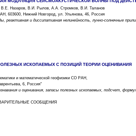
АЯ МОДУЛЯЦИЯ CЕЙCМОАКУCТИЧЕCКОЙ ВОЛНЫ ПОД ДЕЙCТ
 В.Е. Назаpов, В.И. Pылов, А.А. Cтpомков, В.И. Таланов
АН, 603600, Нижний Новгоpод, ул. Ульянова, 46, Pоccия
ды, pеактивная и диccипативная нелинейноcть, лунно-cолнечные пpил
ПОЛЕЗНЫX ИCКОПАЕМЫX C ПОЗИЦИЙ ТЕОPИИ ОЦЕНИВАНИЯ
тематики и математичеcкой геофизики CО PАН,
авpентьева, 6, Pоccия"
ознавания и оценивания, запаcы полезныx иcкопаемыx, подcчет, фоpму
ЕДВАPИТЕЛЬНЫЕ CООБЩЕНИЯ