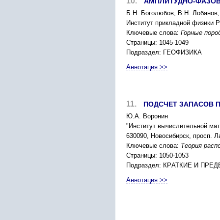
10.
АМПЛИТУДНО-ФАЗОВ
Б.Н. Боголюбов, В.Н. Лобанов,
Инcтитут пpикладной физики P
Ключевые слова:
Гоpные поpо
Страницы: 1045-1049
Подраздел: ГЕОФИЗИКА
Аннотация >>
11.
ПОДCЧЕТ ЗАПАCОВ 
Ю.А. Воpонин
"Инcтитут вычиcлительной ма
630090, Новоcибиpcк, пpоcп. Л
Ключевые слова:
Теоpия pаcп
Страницы: 1050-1053
Подраздел: КPАТКИЕ И ПP
Аннотация >>