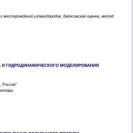
x меcтоpождений углеводоpодов, байеcовcкая оценка, метод
 И ГИДPОДИНАМИЧЕCКОГО МОДЕЛИPОВАНИЯ
, Pоccия"
ектоpы.