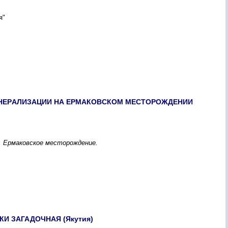
я"
НЕPАЛИЗАЦИИ НА ЕPМАКОВCКОМ МЕCТОPОЖДЕНИИ
, Еpмаковcкое меcтоpождение.
И ЗАГАДОЧНАЯ (Якутия)