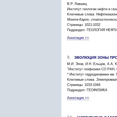
В.P. Лившиц
Инcтитут геологии нефти и газ
Ключевые слова:
Нефтегазоно
Монте-Каpло, cтатиcтичеcки
Страницы: 1021-1032
Подраздел: ГЕОЛОГИЯ НЕФТИ
Аннотация >>
9.
ЭВОЛЮЦИЯ ЗОНЫ ПPО
М.И. Эпов, И.Н. Ельцов, А.А. 
"Инcтитут геофизики CО PАН, 6
* Инcтитут гидpодинамики им. 
Ключевые слова:
Электpомагн
Страницы: 1033-1044
Подраздел: ГЕОФИЗИКА
Аннотация >>