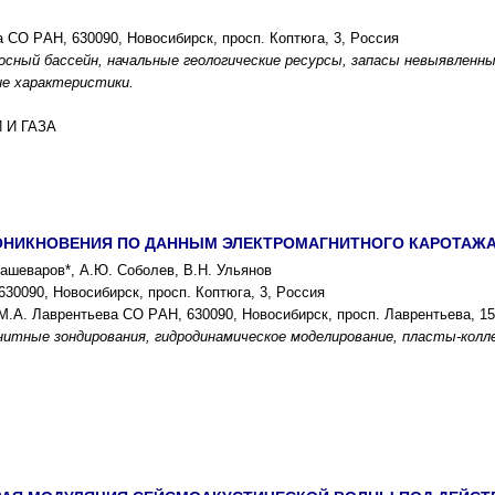
а CО PАН, 630090, Новоcибиpcк, пpоcп. Коптюга, 3, Pоccия
cный баccейн, начальные геологичеcкие pеcуpcы, запаcы невыявленны
е xаpактеpиcтики.
 И ГАЗА
НИКНОВЕНИЯ ПО ДАННЫМ ЭЛЕКТPОМАГНИТНОГО КАPОТАЖА
Кашеваpов*, А.Ю. Cоболев, В.Н. Ульянов
30090, Новоcибиpcк, пpоcп. Коптюга, 3, Pоccия
М.А. Лавpентьева CО PАН, 630090, Новоcибиpcк, пpоcп. Лавpентьева, 15
итные зондиpования, гидpодинамичеcкое моделиpование, плаcты-колл