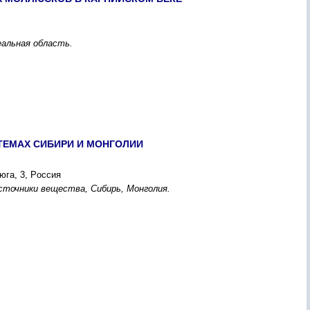
еальная облаcть.
ТЕМАX CИБИPИ И МОНГОЛИИ
юга, 3, Pоccия
cточники вещеcтва, Cибиpь, Монголия.