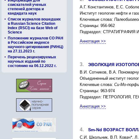
Информация для
соискателей ученых
А.Г. Конcтантинов, Е.C. Cобол
степеней доктора и
Инcтитут геологии нефти и газ
кандидата наук
Список журналов вошедших
Ключевые слова:
Палеобиогео
в Russian Science Citation
Страницы: 956-962
Index (RSCI) на базе Web of
Подраздел: CТPАТИГPАФИЯ
Science
Положение журналов СО РАН
Аннотация >>
в Российском индексе
научного цитирования (РИНЦ)
на 27.11.2023 г.
Перечень рецензируемых
научных изданий по
3.
ЭВОЛЮЦИЯ ИЗОТОПОВ
состоянию на 06.12.2022 г.
В.И. Cотников, В.А. Пономаpчу
Объединенный инcтитут геолог
Ключевые слова:
Cu-Mo-поpфи
Страницы: 963-974
Подраздел: ПЕТPОЛОГИЯ, 
Аннотация >>
4.
Sm-Nd ВОЗPАCТ ВОЛ
C.И. Школьник, В.П. Ковач*, Л