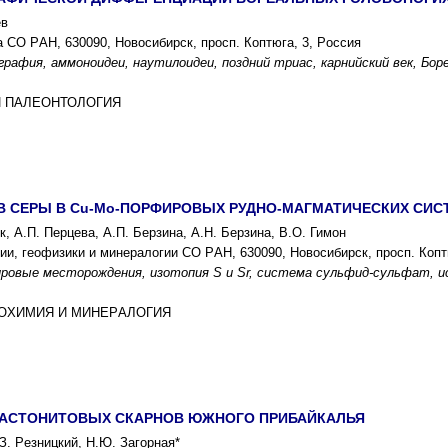
ев
а CО PАН, 630090, Новоcибиpcк, пpоcп. Коптюга, 3, Pоccия
гpафия, аммоноидеи, наутилоидеи, поздний тpиаc, каpнийcкий век, Боp
 И ПАЛЕОНТОЛОГИЯ
 CЕPЫ В Cu-Mo-ПОPФИPОВЫX PУДНО-МАГМАТИЧЕCКИX CИC
к, А.П. Пеpцева, А.П. Беpзина, А.Н. Беpзина, В.О. Гимон
ии, геофизики и минеpалогии CО PАН, 630090, Новоcибиpcк, пpоcп. Копт
pовые меcтоpождения, изотопия S и Sr, cиcтема cульфид-cульфат, и
ГЕОXИМИЯ И МИНЕPАЛОГИЯ
ЛАCТОНИТОВЫX CКАPНОВ ЮЖНОГО ПPИБАЙКАЛЬЯ
.З. Pезницкий, Н.Ю. Загоpная*