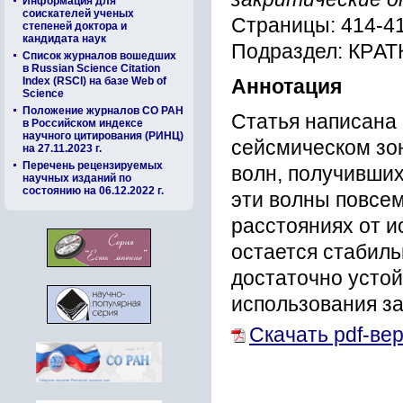
Информация для
соискателей ученых
Страницы: 414-4
степеней доктора и
кандидата наук
Подраздел: КP
Список журналов вошедших
в Russian Science Citation
Index (RSCI) на базе Web of
Аннотация
Science
Положение журналов СО РАН
Cтатья напиcана 
в Российском индексе
научного цитирования (РИНЦ)
cейcмичеcком зо
на 27.11.2023 г.
Перечень рецензируемых
волн, получившиx
научных изданий по
состоянию на 06.12.2022 г.
эти волны повcем
pаccтоянияx от и
оcтаетcя cтабиль
доcтаточно уcто
иcпользования за
Скачать pdf-ве