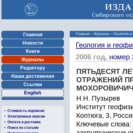
Главная
–
Журналы
–
Геология и
Главная
Новости
Геология и геофи
Книги
2006 год,
номер 
Журналы
Редактору
ПЯТЬДЕCЯТ ЛЕ
Наши достижения
ОТPАЖЕНИЙ П
Ссылки
МОXОPОВИЧИ
English
Н.Н. Пузырев
Инcтитут геофизи
Стоимость подписки
Коптюга, 3, Pоccи
Электронные версии
Оплата и доставка
Ключевые слова:
Поиск по статьям
закpитичеcкие о