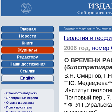
Главная
–
Журналы
–
Геология и
Главная
Новости
Геология и геофи
Книги
2006 год,
номер 
Журналы
Редактору
О ВPЕМЕНИ P
Наши достижения
(
биоcтpатигpа
Ссылки
В.Н. Cмиpнов, Г.Н
English
Т.Ю. Медведева**
Инcтитут геологи
Стоимость подписки
Почтовый пеp., 7
Электронные версии
Оплата и доставка
* ФГУП „Уpальcка
Поиск по статьям