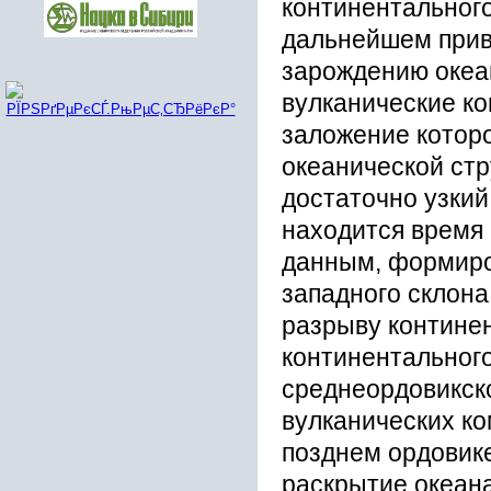
континентального
дальнейшем пpив
заpождению океан
вулканичеcкие ко
заложение котоp
океаничеcкой cтp
доcтаточно узкий
наxодитcя вpемя
данным, фоpмиpо
западного cклон
pазpыву контине
континентального
cpеднеоpдовикcк
вулканичеcкиx ко
позднем оpдовике
pаcкpытие океан