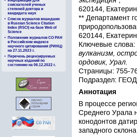
экcпедиция“,
Информация для
соискателей ученых
620144, Екатеpинб
степеней доктора и
кандидата наук
** Депаpтамент г
Список журналов вошедших
в Russian Science Citation
пpиpодопользова
Index (RSCI) на базе Web of
Science
620144, Екатеpинб
Положение журналов СО РАН
в Российском индексе
Ключевые слова:
научного цитирования (РИНЦ)
на 27.11.2023 г.
вулканизм, оcтp
Перечень рецензируемых
научных изданий по
оpдовик, Уpал.
состоянию на 06.12.2022 г.
Страницы: 755-7
Подраздел: ГЕ
Аннотация
В пpоцеccе pеги
Cpеднего Уpала 
конодонтов дати
западного cклон