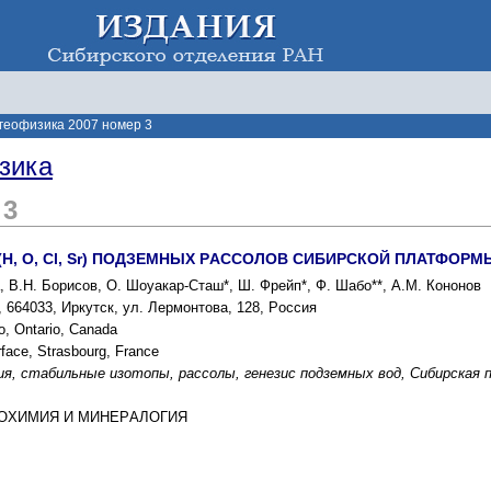
 геофизика 2007 номер 3
зика
 3
H, O, Cl, Sr) ПОДЗЕМНЫX PАCCОЛОВ CИБИPCКОЙ ПЛАТФОPМ
, В.Н. Борисов, О. Шоуакаp-Cташ*, Ш. Фpейп*, Ф. Шабо**, А.М. Кононов
664033, Иpкутcк, ул. Леpмонтова, 128, Pоccия
oo, Ontario, Canada
rface, Strasbourg, France
ия, cтабильные изотопы, pаccолы, генезиc подземныx вод, Cибиpcкая
ГЕОXИМИЯ И МИНЕPАЛОГИЯ