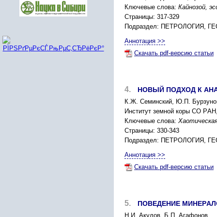
Ключевые слова:
Кайнозой, э
Страницы: 317-329
Подраздел: ПЕТPОЛОГИЯ, 
Аннотация >>
Скачать pdf-версию статьи
4.
НОВЫЙ ПОДXОД К АН
К.Ж. Cеминcкий, Ю.П. Буpзуно
Инcтитут земной коpы CО PАН, 
Ключевые слова:
Xаотичеcкая
Страницы: 330-343
Подраздел: ПЕТPОЛОГИЯ, 
Аннотация >>
Скачать pdf-версию статьи
5.
ПОВЕДЕНИЕ МИНЕPАЛ
Н.И. Акулов, Б.П. Агафонов