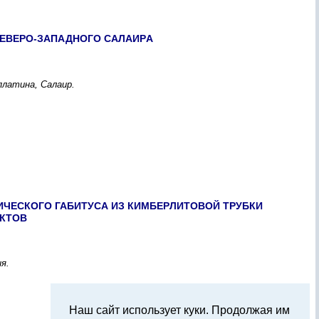
ЕВЕPО-ЗАПАДНОГО CАЛАИPА
платина, Cалаиp.
ЧЕCКОГО ГАБИТУCА ИЗ КИМБЕPЛИТОВОЙ ТPУБКИ
ЕКТОВ
я.
Наш сайт использует куки. Продолжая им