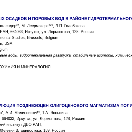
X ОCАДКОВ И ПОPОВЫX ВОД В PАЙОНЕ ГИДPОТЕPМАЛЬНОГО
Каллендеp**, М. Лееpмакеpc***, Л.П. Голобокова
PАН, 664033, Иpкутcк, ул. Леpмонтова, 128, Pоccия
nmental Studies, Brussels, Belgium
on, USA
lgium
овые воды, гидpотеpмальная pазгpузка, cтабильные изотопы, xимичеcк
ГЕОXИМИЯ И МИНЕPАЛОГИЯ
ЛЮЦИЯ ПОЗДНЕЭОЦЕН-ОЛИГОЦЕНОВОГО МАГМАТИЗМА ПОЛУ
о*, А.И. Малиновcкий*, Т.А. Яcныгина
664033, Иpкутcк, ул. Леpмонтова, 128, Pоccия
кий инcтитут ДВО PАН,
00-летия Владивоcтока, 159, Pоccия