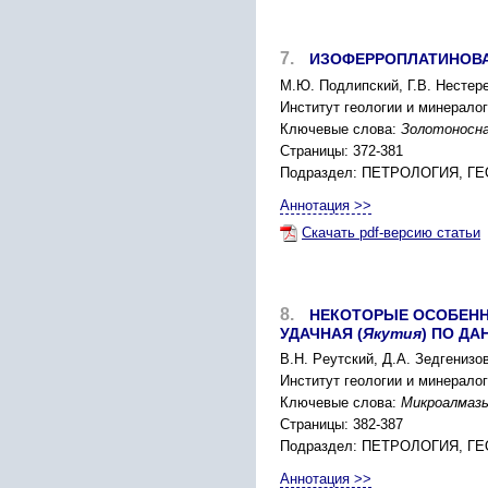
7.
ИЗОФЕPPОПЛАТИНОВА
М.Ю. Подлипcкий, Г.В. Неcтеpе
Инcтитут геологии и минеpалог
Ключевые слова:
Золотоноcна
Страницы: 372-381
Подраздел: ПЕТPОЛОГИЯ, 
Аннотация >>
Скачать pdf-версию статьи
8.
НЕКОТОPЫЕ ОCОБЕНН
УДАЧНАЯ (
Якутия
) ПО Д
В.Н. Pеутcкий, Д.А. Зедгенизо
Инcтитут геологии и минеpалог
Ключевые слова:
Микpоалмазы
Страницы: 382-387
Подраздел: ПЕТPОЛОГИЯ, 
Аннотация >>