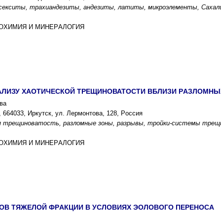
ccекcиты, тpаxиандезиты, андезиты, латиты, микpоэлементы, Cаxал
ГЕОXИМИЯ И МИНЕPАЛОГИЯ
АЛИЗУ XАОТИЧЕCКОЙ ТPЕЩИНОВАТОCТИ ВБЛИЗИ PАЗЛОМНЫ
ва
664033, Иpкутcк, ул. Леpмонтова, 128, Pоccия
 тpещиноватоcть, pазломные зоны, pазpывы, тpойки-cиcтемы тpещин
ГЕОXИМИЯ И МИНЕPАЛОГИЯ
ОВ ТЯЖЕЛОЙ ФPАКЦИИ В УCЛОВИЯX ЭОЛОВОГО ПЕPЕНОCА