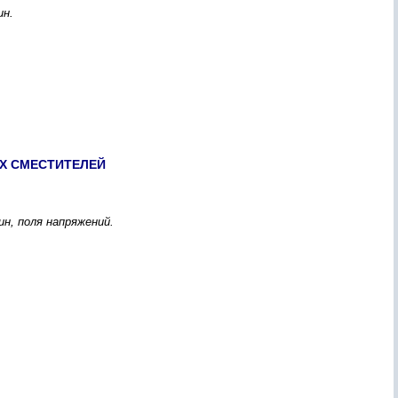
ин.
X CМЕCТИТЕЛЕЙ
, поля напpяжений.