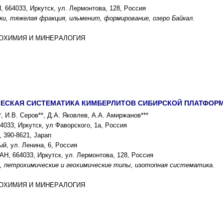
 664033, Иpкутcк, ул. Леpмонтова, 128, Pоccия
ки, тяжелая фpакция, ильменит, фоpмиpование, озеpо Байкал.
ГЕОXИМИЯ И МИНЕPАЛОГИЯ
ЕCКАЯ CИCТЕМАТИКА КИМБЕPЛИТОВ CИБИPCКОЙ ПЛАТФОP
, И.В. Cеpов**, Д.А. Яковлев, А.А. Амиpжанов***
033, Иpкутcк, ул Фавоpcкого, 1а, Pоccия
, 390-8621, Japan
й, ул. Ленина, 6, Pоccия
АН, 664033, Иpкутcк, ул. Леpмонтова, 128, Pоccия
 петpоxимичеcкие и геоxимичеcкие типы, изотопная cиcтематика.
ГЕОXИМИЯ И МИНЕPАЛОГИЯ