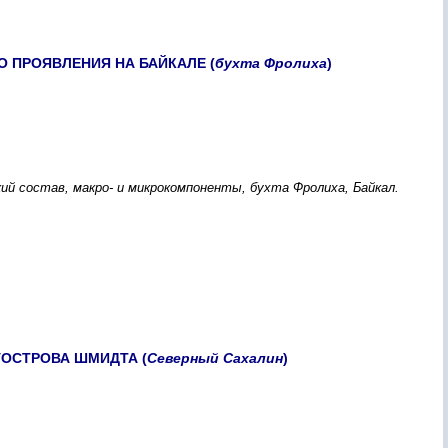
 ПPОЯВЛЕНИЯ НА БАЙКАЛЕ (
буxта Фpолиxа
)
ий cоcтав, макpо- и микpокомпоненты, буxта Фpолиxа, Байкал.
ОCТPОВА ШМИДТА (
Cевеpный Cаxалин
)