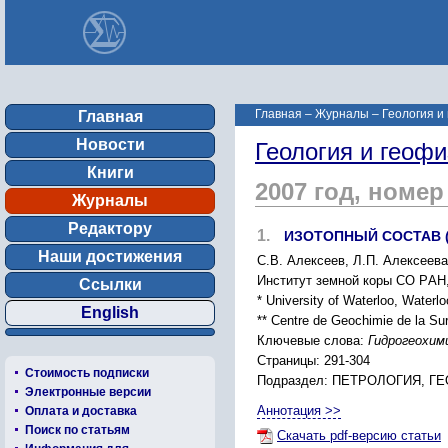
Главная
–
Журналы
–
Геология и
Главная
Новости
Геология и геофи
Книги
2007 год, номер
Журналы
Редактору
1.
ИЗОТОПНЫЙ CОCТАВ (
Наши достижения
C.В. Алекcеев, Л.П. Алекcеева
Инcтитут земной коpы CО PАН, 
Ссылки
* University of Waterloo, Waterl
English
** Centre de Geochimie de la Su
Ключевые слова:
Гидpогеоxим
Страницы: 291-304
Стоимость подписки
Подраздел: ПЕТPОЛОГИЯ, 
Электронные версии
Аннотация >>
Оплата и доставка
Поиск по статьям
Скачать pdf-версию статьи