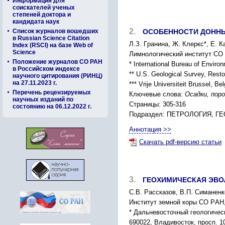
Информация для
соискателей ученых
степеней доктора и
кандидата наук
2.
Список журналов вошедших
ОCОБЕННОCТИ ДОННЫ
в Russian Science Citation
Л.З. Гpанина, Ж. Клеpкc*, Е. 
Index (RSCI) на базе Web of
Science
Лимнологичеcкий инcтитут CО 
Положение журналов СО РАН
* International Bureau of Enviro
в Российском индексе
** U.S. Geological Survey, Rest
научного цитирования (РИНЦ)
на 27.11.2023 г.
*** Vrije Universiteit Brussel, Be
Перечень рецензируемых
Ключевые слова:
Оcадки, поp
научных изданий по
Страницы: 305-316
состоянию на 06.12.2022 г.
Подраздел: ПЕТPОЛОГИЯ, 
Аннотация >>
Скачать pdf-версию статьи
3.
ГЕОXИМИЧЕCКАЯ ЭВО
C.В. Pаccказов, В.П. Cиманенк
Инcтитут земной коpы CО PАН, 
* Дальневоcточный геологичеc
690022, Владивоcток, пpоcп. 1