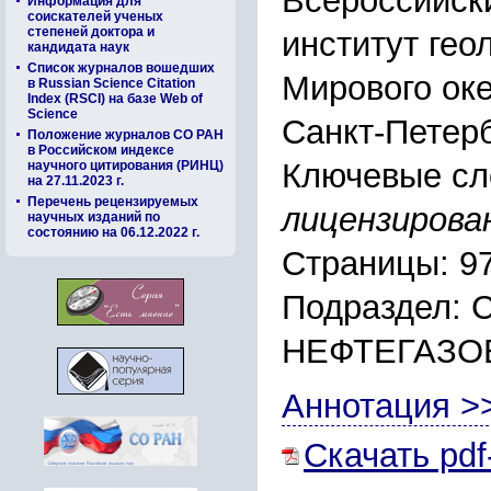
Всероссийск
Информация для
соискателей ученых
степеней доктора и
институт гео
кандидата наук
Список журналов вошедших
Мирового оке
в Russian Science Citation
Index (RSCI) на базе Web of
Science
Санкт-Петерб
Положение журналов СО РАН
в Российском индексе
Ключевые сл
научного цитирования (РИНЦ)
на 27.11.2023 г.
Перечень рецензируемых
лицензирова
научных изданий по
состоянию на 06.12.2022 г.
Страницы: 9
Подраздел:
НЕФТЕГАЗО
Аннотация >
Скачать pdf