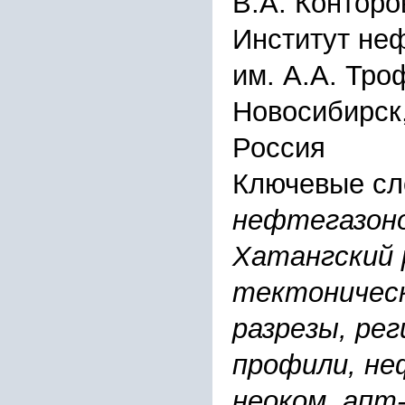
В.А. Конторо
Институт неф
им. А.А. Тр
Новосибирск,
Россия
Ключевые сл
нефтегазоно
Хатангский 
тектоничес
разрезы, ре
профили, не
неоком, апт-