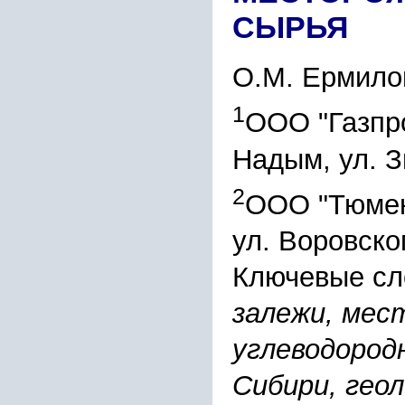
СЫРЬЯ
О.М. Ермило
1
ООО "Газпр
Надым, ул. З
2
ООО "Тюмен
ул. Воровско
Ключевые сл
залежи, мес
углеводород
Сибири, геол