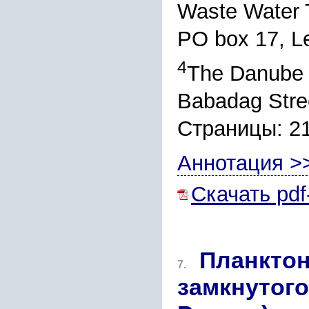
Waste Water 
PO box 17, Le
4
The Danube D
Babadag Stre
Страницы: 2
Аннотация >
Скачать pdf
Планктон
7.
замкнутого