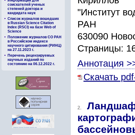
Кириллов
Информация для
соискателей ученых
степеней доктора и
"Институт во
кандидата наук
Список журналов вошедших
РАН
в Russian Science Citation
Index (RSCI) на базе Web of
Science
630090 Новос
Положение журналов СО РАН
в Российском индексе
Страницы: 1
научного цитирования (РИНЦ)
на 27.11.2023 г.
Перечень рецензируемых
научных изданий по
Аннотация >
состоянию на 06.12.2022 г.
Скачать pdf
Ландшафт
2.
картографи
бассейнов