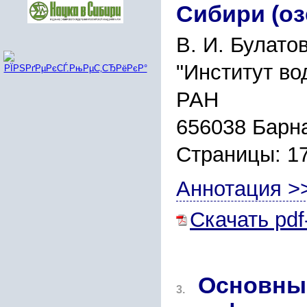
Сибири (оз
В. И. Булато
"Институт во
РАН
656038 Барна
Страницы: 1
Аннотация >
Скачать pdf
Основные
3.