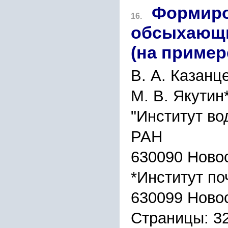
Формиро
16.
обсыхающи
(на пример
В. А. Казанце
М. В. Якутин
"Институт во
РАН
630090 Новос
*Институт п
630099 Новос
Страницы: 3