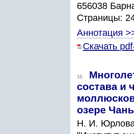
656038 Барна
Страницы: 2
Аннотация >
Скачать pdf
Многоле
10.
состава и 
моллюсков 
озере Чаны
Н. И. Юрлова