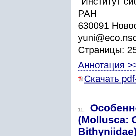
"Институт си
РАН
630091 Новос
yuni@eco.nsc
Страницы: 2
Аннотация >
Скачать pdf
Особенн
11.
(Mollusсa: 
Bithyniida