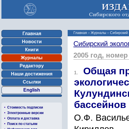
Главная
–
Журналы
–
Сибирский 
Главная
Новости
Сибирский эколо
Книги
2005 год, номер
Журналы
Редактору
Общая пр
1.
Наши достижения
экологиче
Ссылки
English
Кулундинск
бассейнов
Стоимость подписки
Электронные версии
О.Ф. Василье
Оплата и доставка
Поиск по статьям