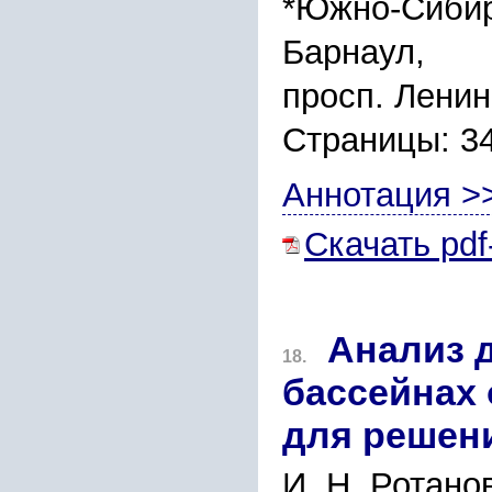
*Южно-Сибир
Барнаул,
просп. Ленина,
Страницы: 3
Аннотация >
Скачать pdf
Анализ 
18.
бассейнах 
для решен
И. Н. Ротано