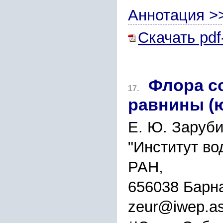
Аннотация >
Скачать pdf
Флора с
17.
равнины (
Е. Ю. Заруби
"Институт во
РАН,
656038 Барна
zeur@iwep.as