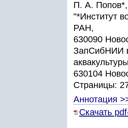
П. А. Попов*
"*Институт в
РАН,
630090 Новос
ЗапСибНИИ в
аквакультуры
630104 Новос
Страницы: 2
Аннотация >
Скачать pdf