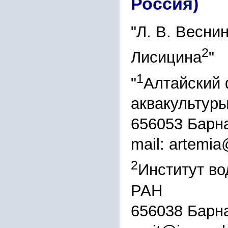
Россия)
"Л. В. Весни
2
Лисицина
"
1
"
Алтайский 
аквакультур
656053 Барна
mail: artemia
2
Институт во
РАН
656038 Барна