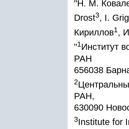
"Н. М. Ковал
3
Drost
, I. Gri
1
Кириллов
, 
1
"
Институт в
РАН
656038 Барна
2
Центральны
РАН,
630090 Новос
3
Institute fo