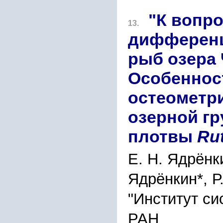
"К вопр
13.
дифференц
рыб озера 
Особеннос
остеометри
озерной гр
плотвы
Rut
Е. Н. Ядрёнк
Ядрёнкин*, Р
"Институт си
РАН