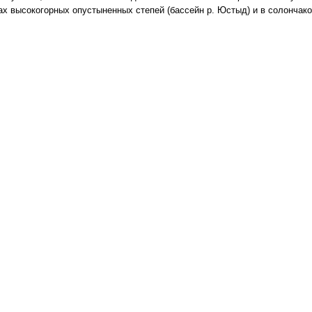
ах высокогорных опустыненных степей (бассейн р. Юстыд) и в солончако