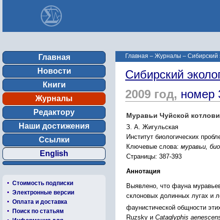
Главная
–
Журналы
–
Сибирский 
Главная
Новости
Сибирский эколо
Книги
2009 год,
номер 
Журналы
Редактору
Муравьи Чуйской котлови
Наши достижения
З. А. Жигульская
Институт биологических пробл
Ссылки
Ключевые слова:
муравьи, би
English
Страницы: 387-393
Аннотация
Стоимость подписки
Выявлено, что фауна муравьев 
Электронные версии
склоновых долинных лугах и л
Оплата и доставка
фаунистической общности этих
Поиск по статьям
Ruzsky и
Cataglyphis aenesce