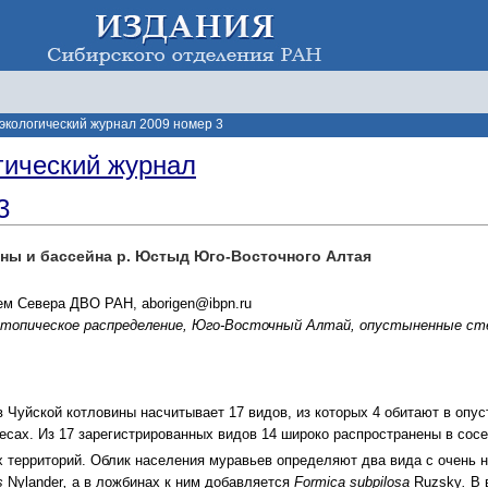
экологический журнал 2009 номер 3
гический журнал
3
ны и бассейна р. Юстыд Юго-Восточного Алтая
ем Севера ДВО РАН, aborigen@ibpn.ru
отопическое распределение, Юго-Восточный Алтай, опустыненные ст
Чуйской котловины насчитывает 17 видов, из которых 4 обитают в опусты
есах. Из 17 зарегистрированных видов 14 широко распространены в сосе
 территорий. Облик населения муравьев определяют два вида с очень ни
ns
Nylander
,
а в ложбинах к ним добавляется
Formica subpilosa
Ruzsky
.
В 