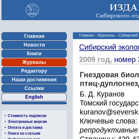
Главная
–
Журналы
–
Сибирский 
Главная
Новости
Сибирский эколо
Книги
2009 год,
номер 
Журналы
Редактору
Гнездовая био
Наши достижения
птиц-дуплогне
Ссылки
Б. Д. Куранов
English
Томский государс
kuranov@seversk.
Стоимость подписки
Ключевые слова:
Электронные версии
Оплата и доставка
репродуктивные
Поиск по статьям