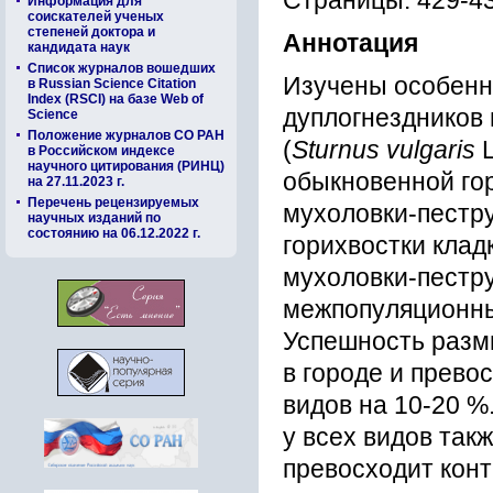
Страницы: 429-4
Информация для
соискателей ученых
степеней доктора и
Аннотация
кандидата наук
Список журналов вошедших
Изучены особенн
в Russian Science Citation
Index (RSCI) на базе Web of
дуплогнездников 
Science
Положение журналов СО РАН
(
Sturnus vulgaris
в Российском индексе
научного цитирования (РИНЦ)
обыкновенной гор
на 27.11.2023 г.
Перечень рецензируемых
мухоловки-пестру
научных изданий по
состоянию на 06.12.2022 г.
горихвостки клад
мухоловки-пестру
межпопуляционны
Успешность разм
в городе и прево
видов на 10-20 %
у всех видов так
превосходит кон