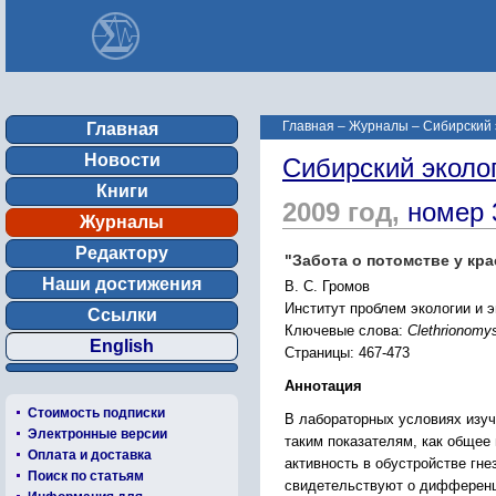
Главная
–
Журналы
–
Сибирский 
Главная
Новости
Сибирский эколо
Книги
2009 год,
номер 
Журналы
Редактору
"Забота о потомстве у кра
Наши достижения
В. С. Громов
Институт проблем экологии и 
Ссылки
Ключевые слова:
Clethrionomys
English
Страницы: 467-473
Аннотация
Стоимость подписки
В лабораторных условиях изуч
Электронные версии
таким показателям, как общее
Оплата и доставка
активность в обустройстве гн
Поиск по статьям
свидетельствуют о дифференци