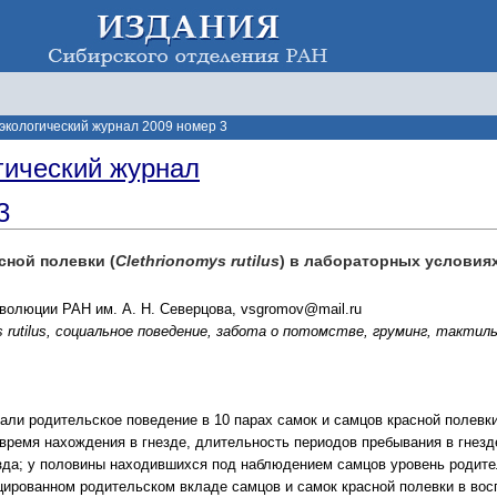
экологический журнал 2009 номер 3
гический журнал
3
сной полевки (
Clethrionomys rutilus
) в лабораторных условия
эволюции РАН им. А. Н. Северцова, vsgromov@mail.ru
 rutilus
, социальное поведение, забота о потомстве, груминг, тактил
али родительское поведение в 10 парах самок и самцов красной полев
 время нахождения в гнезде, длительность периодов пребывания в гнез
езда; у половины находившихся под наблюдением самцов уровень родит
рованном родительском вкладе самцов и самок красной полевки в вос