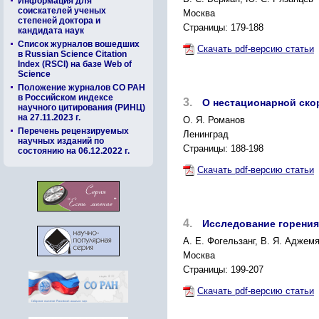
Информация для
соискателей ученых
Москва
степеней доктора и
Страницы: 179-188
кандидата наук
Список журналов вошедших
Скачать pdf-версию статьи
в Russian Science Citation
Index (RSCI) на базе Web of
Science
Положение журналов СО РАН
в Российском индексе
3.
О нестационарной ско
научного цитирования (РИНЦ)
на 27.11.2023 г.
О. Я. Романов
Перечень рецензируемых
Ленинград
научных изданий по
Страницы: 188-198
состоянию на 06.12.2022 г.
Скачать pdf-версию статьи
4.
Исследование горения
A. Е. Фогельзанг, В. Я. Аджемя
Москва
Страницы: 199-207
Скачать pdf-версию статьи