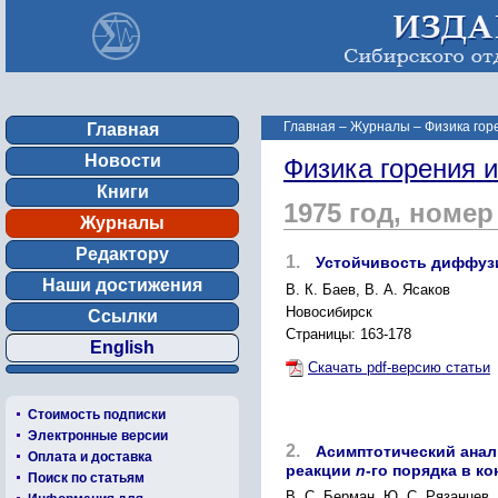
Главная
–
Журналы
–
Физика гор
Главная
Новости
Физика горения 
Книги
1975 год, номер
Журналы
Редактору
1.
Устойчивость диффузи
Наши достижения
В. К. Баев, В. А. Ясаков
Новосибирск
Ссылки
Страницы: 163-178
English
Скачать pdf-версию статьи
Стоимость подписки
Электронные версии
2.
Асимптотический анал
Оплата и доставка
реакции
n
-го порядка в к
Поиск по статьям
В. С. Берман, Ю. С. Рязанцев