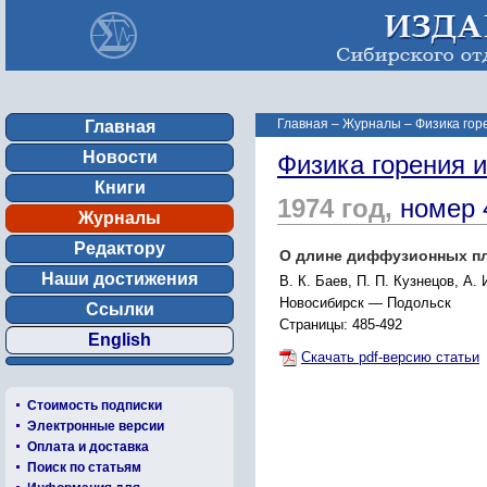
Главная
–
Журналы
–
Физика гор
Главная
Новости
Физика горения 
Книги
1974 год,
номер 
Журналы
Редактору
О длине диффузионных п
Наши достижения
B. К. Баев, П. П. Кузнецов, А.
Новосибирск — Подольск
Ссылки
Страницы: 485-492
English
Скачать pdf-версию статьи
Стоимость подписки
Электронные версии
Оплата и доставка
Поиск по статьям