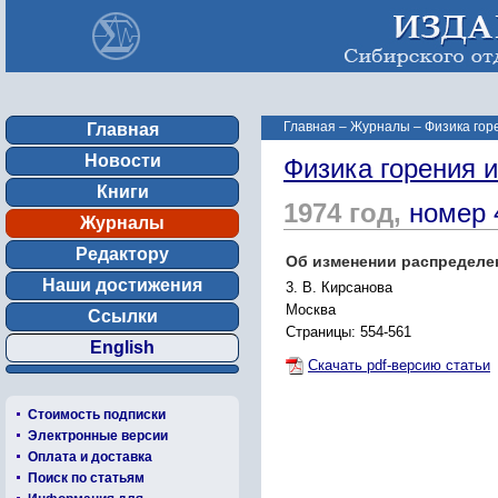
Главная
–
Журналы
–
Физика гор
Главная
Новости
Физика горения 
Книги
1974 год,
номер 
Журналы
Редактору
Об изменении распределен
Наши достижения
3. В. Кирсанова
Москва
Ссылки
Страницы: 554-561
English
Скачать pdf-версию статьи
Стоимость подписки
Электронные версии
Оплата и доставка
Поиск по статьям