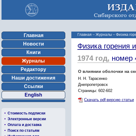
Главная
–
Журналы
–
Физика гор
Главная
Новости
Физика горения 
Книги
1974 год,
номер 
Журналы
Редактору
О влиянии оболочки на с
Наши достижения
Н. Н. Тарасенко
Днепропетровск
Ссылки
Страницы: 602-602
English
Скачать pdf-версию статьи
Стоимость подписки
Электронные версии
Оплата и доставка
Поиск по статьям