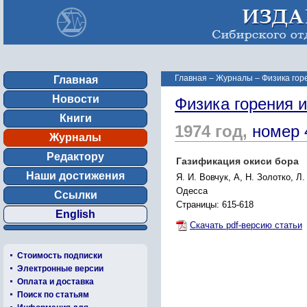
Главная
–
Журналы
–
Физика гор
Главная
Новости
Физика горения 
Книги
1974 год,
номер 
Журналы
Редактору
Газификация окиси бора
Наши достижения
Я. И. Вовчук, А, Н. Золотко, Л
Одесса
Ссылки
Страницы: 615-618
English
Скачать pdf-версию статьи
Стоимость подписки
Электронные версии
Оплата и доставка
Поиск по статьям