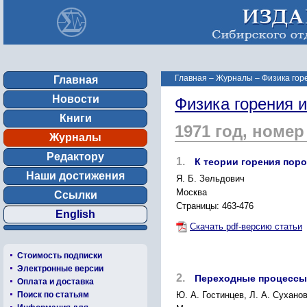
Главная
–
Журналы
–
Физика гор
Главная
Новости
Физика горения 
Книги
1971 год, номер
Журналы
Редактору
1.
К теории горения поро
Наши достижения
Я. Б. Зельдович
Москва
Ссылки
Страницы: 463-476
English
Скачать pdf-версию статьи
Стоимость подписки
Электронные версии
2.
Переходные процессы 
Оплата и доставка
Поиск по статьям
Ю. А. Гостинцев, Л. А. Сухано