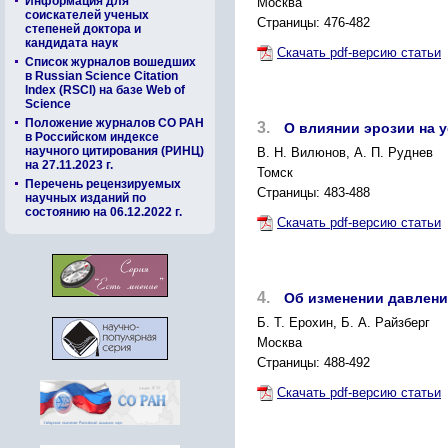
Информация для
Москва
соискателей ученых
Страницы: 476-482
степеней доктора и
кандидата наук
Скачать pdf-версию статьи
Список журналов вошедших
в Russian Science Citation
Index (RSCI) на базе Web of
Science
Положение журналов СО РАН
3.
О влиянии эрозии на 
в Российском индексе
научного цитирования (РИНЦ)
В. Н. Вилюнов, А. П. Руднев
на 27.11.2023 г.
Томск
Перечень рецензируемых
Страницы: 483-488
научных изданий по
состоянию на 06.12.2022 г.
Скачать pdf-версию статьи
4.
Об изменении давлени
Б. Т. Ерохин, Б. А. Райзберг
Москва
Страницы: 488-492
Скачать pdf-версию статьи