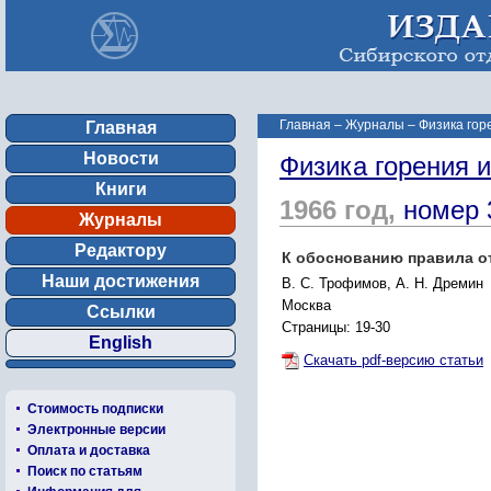
Главная
–
Журналы
–
Физика гор
Главная
Новости
Физика горения 
Книги
1966 год,
номер 
Журналы
Редактору
К обоснованию правила о
Наши достижения
В. С. Трофимов, А. Н. Дремин
Москва
Ссылки
Страницы: 19-30
English
Скачать pdf-версию статьи
Стоимость подписки
Электронные версии
Оплата и доставка
Поиск по статьям