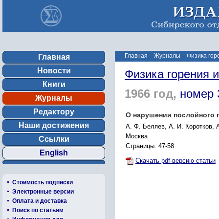
Главная
–
Журналы
–
Физика гор
Главная
Новости
Физика горения 
Книги
1966 год,
номер 
Журналы
Редактору
О нарушении послойного 
Наши достижения
А. Ф. Беляев, А. И. Коротков, 
Москва
Ссылки
Страницы: 47-58
English
Скачать pdf-версию статьи
Стоимость подписки
Электронные версии
Оплата и доставка
Поиск по статьям