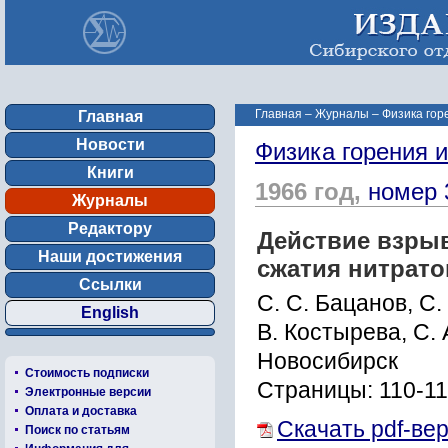
Главная
–
Журналы
–
Физика гор
Главная
Новости
Физика горения 
Книги
1966 год,
номер 
Журналы
Редактору
Действие взрыв
Наши достижения
сжатия нитрат
Ссылки
C. С. Бацанов, С.
English
В. Костырева, С. 
Новосибирск
Стоимость подписки
Страницы: 110-1
Электронные версии
Оплата и доставка
Скачать pdf-ве
Поиск по статьям