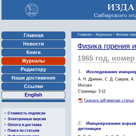
Главная
–
Журналы
–
Физика гор
Главная
Новости
Физика горения 
Книги
1965 год, номер
Журналы
Редактору
1.
Исследование инициир
Наши достижения
A. Н. Дремин, С. Д. Савров, А
Москва
Ссылки
Страницы: 3-11
English
Скачать pdf-версию статьи
Стоимость подписки
Электронные версии
2.
Инициирование взрыв
Оплата и доставка
детонации
Поиск по статьям