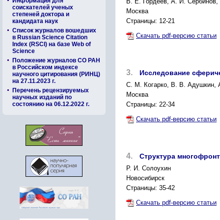
Информация для
B. Е. Гордеев, А. И. Сербинов,
соискателей ученых
Москва
степеней доктора и
Страницы: 12-21
кандидата наук
Список журналов вошедших
Скачать pdf-версию статьи
в Russian Science Citation
Index (RSCI) на базе Web of
Science
Положение журналов СО РАН
в Российском индексе
3.
Исследование сфериче
научного цитирования (РИНЦ)
на 27.11.2023 г.
C. М. Когарко, В. В. Адушкин, 
Перечень рецензируемых
Москва
научных изданий по
состоянию на 06.12.2022 г.
Страницы: 22-34
Скачать pdf-версию статьи
4.
Структура многофронт
Р. И. Солоухин
Новосибирск
Страницы: 35-42
Скачать pdf-версию статьи