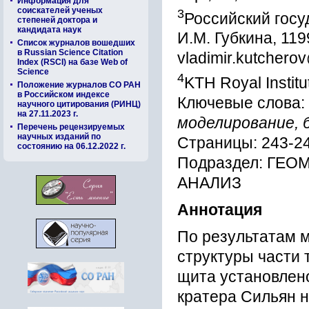
Информация для
соискателей ученых
3
Российский госу
степеней доктора и
кандидата наук
И.М. Губкина, 119
Список журналов вошедших
в Russian Science Citation
vladimir.kutchero
Index (RSCI) на базе Web of
Science
4
KTH Royal Instit
Положение журналов СО РАН
в Российском индексе
Ключевые слова:
научного цитирования (РИНЦ)
на 27.11.2023 г.
моделирование, 
Перечень рецензируемых
научных изданий по
Страницы: 243-2
состоянию на 06.12.2022 г.
Подраздел: ГЕ
АНАЛИЗ
Аннотация
По результатам 
структуры части 
щита установлено
кратера Сильян н