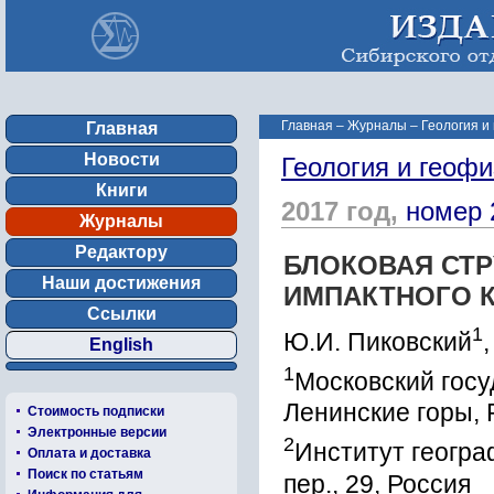
Главная
–
Журналы
–
Геология и
Главная
Новости
Геология и геофи
Книги
2017 год,
номер 
Журналы
Редактору
БЛОКОВАЯ СТР
Наши достижения
ИМПАКТНОГО К
Ссылки
1
Ю.И. Пиковский
English
1
Московский госу
Ленинские горы, 
Стоимость подписки
Электронные версии
2
Институт геогра
Оплата и доставка
Поиск по статьям
пер., 29, Россия