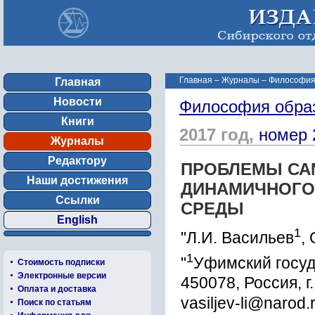
Главная
–
Журналы
–
Философия
Главная
Новости
Философия обра
Книги
2017 год,
номер 
Журналы
Редактору
ПРОБЛЕМЫ СА
Наши достижения
ДИНАМИЧНОГО
Ссылки
СРЕДЫ
English
1
"Л.И. Васильев
,
1
"
Уфимский госуд
Стоимость подписки
Электронные версии
450078, Россия, г
Оплата и доставка
vasiljev-li@narod.
Поиск по статьям