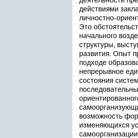
деятельности пр
действиями закл
личностно-ориен
Это обстоятельст
начального возде
структуры, высту
развития. Опыт п
подходе образов
непрерывное еди
состояния систе
последовательны
ориентированного
самоорганизующи
возможность фор
изменяющихся ус
самоорганизации