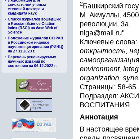
Информация для
2
Башкирский госу
соискателей ученых
степеней доктора и
М. Акмуллы, 45000
кандидата наук
Список журналов вошедших
революции, 3а
в Russian Science Citation
Index (RSCI) на базе Web of
nlga@mail.ru"
Science
Положение журналов СО РАН
Ключевые слова:
в Российском индексе
научного цитирования (РИНЦ)
открытость, нер
на 27.11.2023 г.
Перечень рецензируемых
самоорганизация, 
научных изданий по
состоянию на 06.12.2022 г.
environment, integr
organization, syne
Страницы: 58-65
Подраздел: АК
ВОСПИТАНИЯ
Аннотация
В настоящее вре
среды посвящено