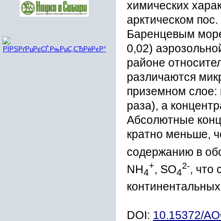
химических харак
арктическом пос.
Баренцевым море
0,02) аэрозольн
районе относител
различаются мик
приземном слое: 
раза), а концентр
Абсолютные конц
кратно меньше, 
содержанию в об
+
2
-
NH
, SO
, что
4
4
континентальных 
DOI:
10.15372/A