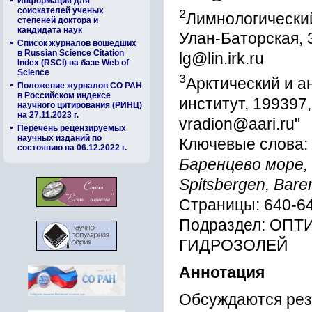
Информация для
соискателей ученых
2
Лимнологический 
степеней доктора и
кандидата наук
Улан-Баторская, 
Список журналов вошедших
в Russian Science Citation
lg@lin.irk.ru
Index (RSCI) на базе Web of
Science
3
Арктический и а
Положение журналов СО РАН
в Российском индексе
институт, 199397,
научного цитирования (РИНЦ)
на 27.11.2023 г.
vradion@aari.ru"
Перечень рецензируемых
научных изданий по
Ключевые слова:
состоянию на 06.12.2022 г.
Баренцево море, a
Spitsbergen, Bare
Страницы: 640-6
Подраздел: ОПТ
ГИДРОЗОЛЕЙ
Аннотация
Обсуждаются рез