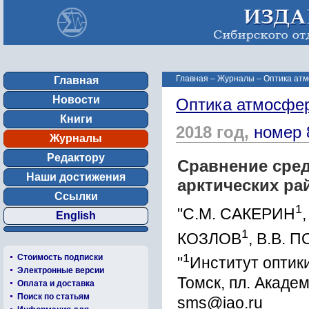
Главная
–
Журналы
–
Оптика атм
Главная
Новости
Оптика атмосфер
Книги
2018 год,
номер 
Журналы
Редактору
Сравнение сред
Наши достижения
арктических ра
Ссылки
1
"С.М. САКЕРИН
English
1
КОЗЛОВ
, В.В. 
1
Стоимость подписки
"
Институт оптики
Электронные версии
Томск, пл. Академ
Оплата и доставка
Поиск по статьям
sms@iao.ru