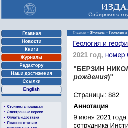
Главная
–
Журналы
–
Геология и
Главная
Новости
Геология и геофи
Книги
2021 год,
номер 
Журналы
Редактору
"БЕРЗИН НИКО
Наши достижения
рождения
)"
Ссылки
English
Страницы: 882
Аннотация
Стоимость подписки
Электронные версии
9 июня 2021 года
Оплата и доставка
Поиск по статьям
сотрудника Инсти