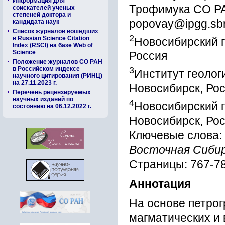
Информация для
Трофимука СО РА
соискателей ученых
степеней доктора и
popovay@ipgg.sbr
кандидата наук
Список журналов вошедших
2
в Russian Science Citation
Новосибирский г
Index (RSCI) на базе Web of
Science
Россия
Положение журналов СО РАН
в Российском индексе
3
Институт геолог
научного цитирования (РИНЦ)
на 27.11.2023 г.
Новосибирск, Ро
Перечень рецензируемых
научных изданий по
4
Новосибирский г
состоянию на 06.12.2022 г.
Новосибирск, Ро
Ключевые слова:
Восточная Сибир
Страницы: 767-7
Аннотация
На основе петрог
магматических и 