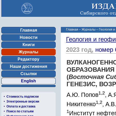
Главная
–
Журналы
–
Геология и
Главная
Новости
Геология и геофи
Книги
2023 год,
номер 
Журналы
Редактору
ВУЛКАНОГЕНН
Наши достижения
ОБРАЗОВАНИЯ
Ссылки
(
Восточная Си
English
ГЕНЕЗИС, ВОЗ
1,2
А.Ю. Попов
, А
Стоимость подписки
1,2
Электронные версии
Никитенко
, А.В
Оплата и доставка
1
Поиск по статьям
Институт нефтег