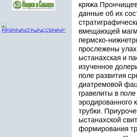
кряжа Прончищев
данные об их сос
стратиграфическ
вмещающей магма
пермско-нижнетр
прослежены улах
ыстанахская и па
изученное долер
поле развития с
диатремовой фац
гравелиты в поле
эродированного 
трубки. Приуроч
ыстанахской свит
формирования тру