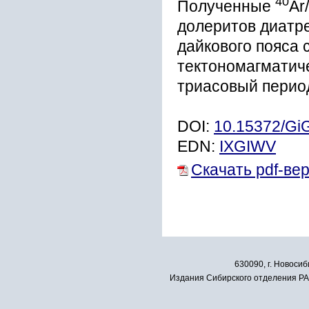
40
Полученные
Ar/
долеритов диатре
дайкового пояса 
тектономагматиче
триасовый перио
DOI:
10.15372/Gi
EDN:
IXGIWV
Скачать pdf-ве
630090, г. Новосиб
Издания Сибирского отделения РАН