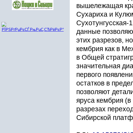
вышележащая кра
Сухариха и Кулюм
Сухотунгусская-
данные позволяю
этих разрезов, н
кембрия как в Ме
в Общей стратиг
значительная диа
первого появлени
остатков в пред
позволяют детал
яруса кембрия (в
разрезах перехо
Сибирской плат