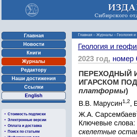
Главная
–
Журналы
–
Геология и
Главная
Новости
Геология и геофи
Книги
2023 год,
номер 
Журналы
Редактору
ПЕРЕХОДНЫЙ 
Наши достижения
ИГАРСКОМ ПОД
Ссылки
платформы
)
English
1,2
В.В. Марусин
, 
Ж.А. Сарсембаев
Стоимость подписки
Электронные версии
Ключевые слова:
Оплата и доставка
скелетные остат
Поиск по статьям