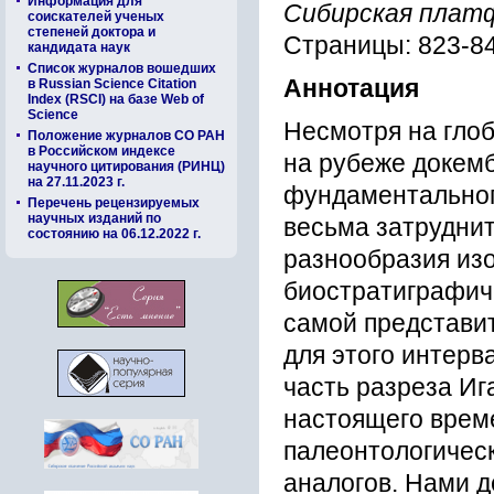
Информация для
Сибирская плат
соискателей ученых
степеней доктора и
Страницы: 823-8
кандидата наук
Список журналов вошедших
Аннотация
в Russian Science Citation
Index (RSCI) на базе Web of
Science
Несмотря на гло
Положение журналов СО РАН
в Российском индексе
на рубеже докемб
научного цитирования (РИНЦ)
на 27.11.2023 г.
фундаментальног
Перечень рецензируемых
научных изданий по
весьма затруднит
состоянию на 06.12.2022 г.
разнообразия из
биостратиграфиче
самой представи
для этого интер
часть разреза Иг
настоящего врем
палеонтологическ
аналогов. Нами д